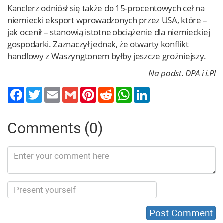
Kanclerz odniósł się także do 15-procentowych ceł na
niemiecki eksport wprowadzonych przez USA, które –
jak ocenił – stanowią istotne obciążenie dla niemieckiej
gospodarki. Zaznaczył jednak, że otwarty konflikt
handlowy z Waszyngtonem byłby jeszcze groźniejszy.
Na podst. DPA i i.Pl
Twitter
Email
Gmail
Pinterest
Reddit
WhatsApp
LinkedIn
Comments (0)