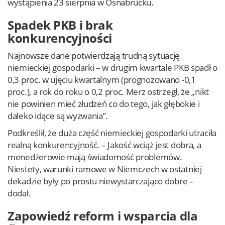
wystąpienia 23 sierpnia w Osnabrücku.
Spadek PKB i brak
konkurencyjności
Najnowsze dane potwierdzają trudną sytuację
niemieckiej gospodarki – w drugim kwartale PKB spadł o
0,3 proc. w ujęciu kwartalnym (prognozowano -0,1
proc.), a rok do roku o 0,2 proc. Merz ostrzegł, że „nikt
nie powinien mieć złudzeń co do tego, jak głębokie i
daleko idące są wyzwania”.
Podkreślił, że duża część niemieckiej gospodarki utraciła
realną konkurencyjność. – Jakość wciąż jest dobra, a
menedżerowie mają świadomość problemów.
Niestety, warunki ramowe w Niemczech w ostatniej
dekadzie były po prostu niewystarczająco dobre –
dodał.
Zapowiedź reform i wsparcia dla