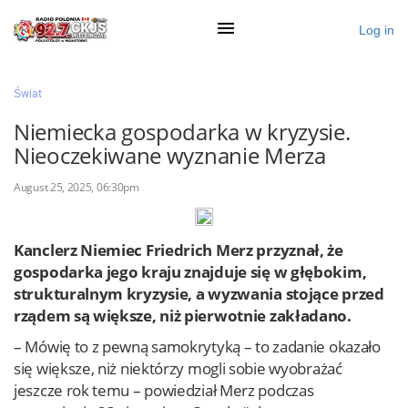
Log in
×
Świat
Niemiecka gospodarka w kryzysie.
Nieoczekiwane wyznanie Merza
Ogłoś się
August 25, 2025, 06:30pm
Działy
Zaloguj przez Clascal
Kanclerz Niemiec Friedrich Merz przyznał, że
gospodarka jego kraju znajduje się w głębokim,
strukturalnym kryzysie, a wyzwania stojące przed
×
rządem są większe, niż pierwotnie zakładano.
– Mówię to z pewną samokrytyką – to zadanie okazało
się większe, niż niektórzy mogli sobie wyobrażać
jeszcze rok temu – powiedział Merz podczas