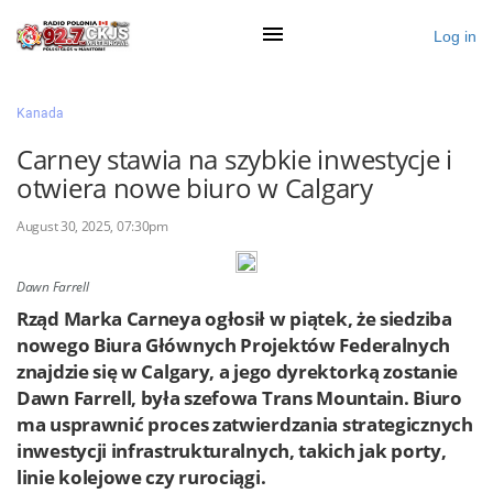
Log in
×
Kanada
Carney stawia na szybkie inwestycje i
otwiera nowe biuro w Calgary
Ogłoś się
August 30, 2025, 07:30pm
Działy
Zaloguj przez Clascal
Dawn Farrell
Rząd Marka Carneya ogłosił w piątek, że siedziba
nowego Biura Głównych Projektów Federalnych
×
znajdzie się w Calgary, a jego dyrektorką zostanie
Dawn Farrell, była szefowa Trans Mountain. Biuro
ma usprawnić proces zatwierdzania strategicznych
inwestycji infrastrukturalnych, takich jak porty,
linie kolejowe czy rurociągi.