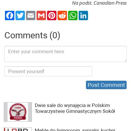
Na podst. Canadian Press
Twitter
Email
Gmail
Pinterest
Reddit
WhatsApp
LinkedIn
Comments (0)
Dwie sale do wynajęcia w Polskim
Towarzystwie Gimnastycznym Sokół
Meble do livingroom, sypialni, kuchni,