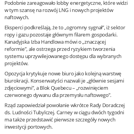
Podobnie zareagowało lobby energetyczne, które widzi
w tym szansę na rozwój LNG i nowych projektów
naftowych.
Eksperci podkreślają, że to „ogromny sygnał”, iż sektor
ropy i gazu pozostaje głównym filarem gospodarki.
Kanadyjska Izba Handlowa mówi o „znaczącej
reformie”, ale ostrzega przed ryzykiem tworzenia
systemu uprzywilejowanego dostępu dla wybranych
projektów.
Opozycja krytykuje nowe biuro jako kolejną warstwę
biurokracji. Konserwatyści nazwali je „głównie sesjami
zdjęciowymi”, a Blok Quebecu – „rozwinięciem
czerwonego dywanu dla przemysłu naftowego”.
Rząd zapowiedział powołanie wkrótce Rady Doradczej
ds. Ludności Tubylczej. Carney w ciągu dwóch tygodni
ma także przedstawić pierwsze szczegóły nowych
inwestycji portowych.