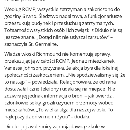
Według RCMP, wszystkie zatrzymania zakończono do
godziny 6 rano. Śledztwo nadal trwa, a funkcjonariusze
przeszukują budynek i przesłuchują zatrzymanych.
Tożsamość wszystkich osób i ich związki z Didulo nie są
jeszcze znane. „Dotąd nikt nie usłyszał zarzutów” –
zaznaczyła St. Germaine.
Władze wioski Richmound nie komentują sprawy,
przekazując ją w całości RCMP. Jedna z mieszkanek,
Vanessa Johnson, przyznała, że akcja była dla lokalnej
społeczności zaskoczeniem. „Nie spodziewaliśmy się, że
to nastąpi” – powiedziała. Relacjonowała, że od rana
dostawała liczne telefony i udała się na miejsce. Nie
zdziwiła jej jednak informacja o broni – jak twierdzi,
członkowie sekty grozili użyciem przemocy wobec
mieszkańców. „To wielka ulga dla naszej wioski. To
najlepszy dzień w moim życiu” – dodała.
Didulo i jej zwolennicy zajmują dawną szkołę w