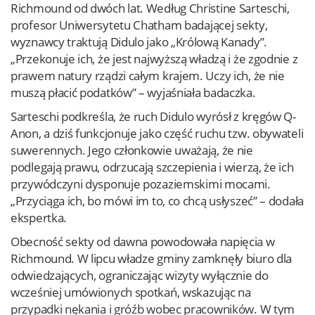
Richmound od dwóch lat. Według Christine Sarteschi,
profesor Uniwersytetu Chatham badającej sekty,
wyznawcy traktują Didulo jako „Królową Kanady”.
„Przekonuje ich, że jest najwyższą władzą i że zgodnie z
prawem natury rządzi całym krajem. Uczy ich, że nie
muszą płacić podatków” – wyjaśniała badaczka.
Sarteschi podkreśla, że ruch Didulo wyrósł z kręgów Q-
Anon, a dziś funkcjonuje jako część ruchu tzw. obywateli
suwerennych. Jego członkowie uważają, że nie
podlegają prawu, odrzucają szczepienia i wierzą, że ich
przywódczyni dysponuje pozaziemskimi mocami.
„Przyciąga ich, bo mówi im to, co chcą usłyszeć” – dodała
ekspertka.
Obecność sekty od dawna powodowała napięcia w
Richmound. W lipcu władze gminy zamknęły biuro dla
odwiedzających, ograniczając wizyty wyłącznie do
wcześniej umówionych spotkań, wskazując na
przypadki nękania i gróźb wobec pracowników. W tym