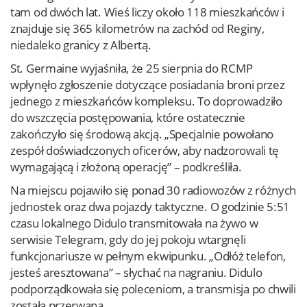
tam od dwóch lat. Wieś liczy około 118 mieszkańców i
znajduje się 365 kilometrów na zachód od Reginy,
niedaleko granicy z Albertą.
St. Germaine wyjaśniła, że 25 sierpnia do RCMP
wpłynęło zgłoszenie dotyczące posiadania broni przez
jednego z mieszkańców kompleksu. To doprowadziło
do wszczęcia postępowania, które ostatecznie
zakończyło się środową akcją. „Specjalnie powołano
zespół doświadczonych oficerów, aby nadzorowali tę
wymagającą i złożoną operację” – podkreśliła.
Na miejscu pojawiło się ponad 30 radiowozów z różnych
jednostek oraz dwa pojazdy taktyczne. O godzinie 5:51
czasu lokalnego Didulo transmitowała na żywo w
serwisie Telegram, gdy do jej pokoju wtargnęli
funkcjonariusze w pełnym ekwipunku. „Odłóż telefon,
jesteś aresztowana” – słychać na nagraniu. Didulo
podporządkowała się poleceniom, a transmisja po chwili
została przerwana.