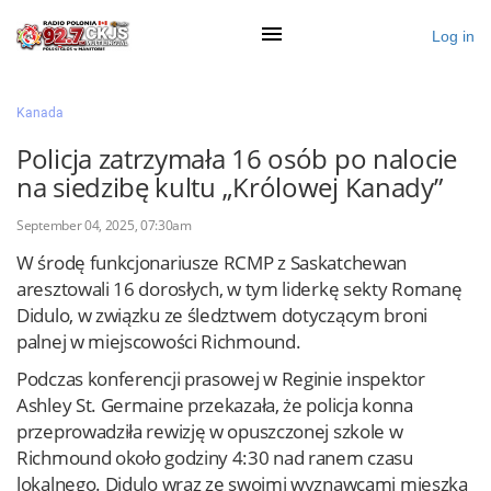
Log in
×
Kanada
Policja zatrzymała 16 osób po nalocie
na siedzibę kultu „Królowej Kanady”
Ogłoś się
September 04, 2025, 07:30am
Działy
W środę funkcjonariusze RCMP z Saskatchewan
Zaloguj przez Clascal
aresztowali 16 dorosłych, w tym liderkę sekty Romanę
Didulo, w związku ze śledztwem dotyczącym broni
palnej w miejscowości Richmound.
×
Podczas konferencji prasowej w Reginie inspektor
Ashley St. Germaine przekazała, że policja konna
przeprowadziła rewizję w opuszczonej szkole w
Richmound około godziny 4:30 nad ranem czasu
lokalnego. Didulo wraz ze swoimi wyznawcami mieszka