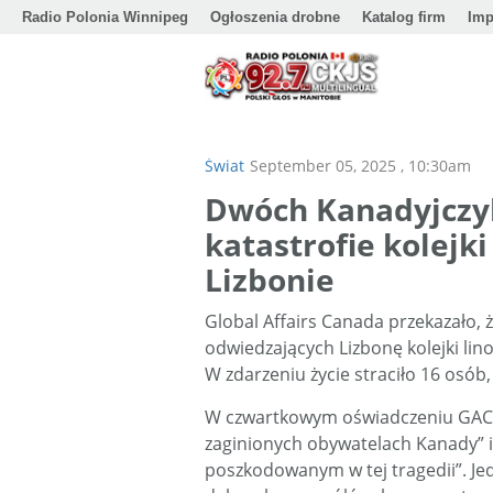
Radio Polonia Winnipeg
Ogłoszenia drobne
Katalog firm
Imp
Świat
September 05, 2025 , 10:30am
Dwóch Kanadyjczy
katastrofie kolejk
Lizbonie
Global Affairs Canada przekazało,
odwiedzających Lizbonę kolejki li
W zdarzeniu życie straciło 16 osób,
W czwartkowym oświadczeniu GAC p
zaginionych obywatelach Kanady” i
poszkodowanym w tej tragedii”. Je