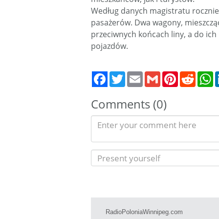
Według danych magistratu rocznie z
pasażerów. Dwa wagony, mieszczą
przeciwnych końcach liny, a do ich
pojazdów.
Twitter
Email
Gmail
Pinterest
Reddit
W
Comments (0)
RadioPoloniaWinnipeg.com