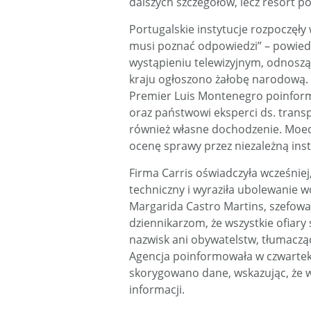
dalszych szczegółów, lecz resort po
Portugalskie instytucje rozpoczęły 
musi poznać odpowiedzi” – powied
wystąpieniu telewizyjnym, odnoszą
kraju ogłoszono żałobę narodową.
Premier Luis Montenegro poinformo
oraz państwowi eksperci ds. trans
również własne dochodzenie. Moeda
ocenę sprawy przez niezależną ins
Firma Carris oświadczyła wcześniej
techniczny i wyraziła ubolewanie w
Margarida Castro Martins, szefowa 
dziennikarzom, że wszystkie ofiary
nazwisk ani obywatelstw, tłumaczą
Agencja poinformowała w czwartek r
skorygowano dane, wskazując, że w
informacji.