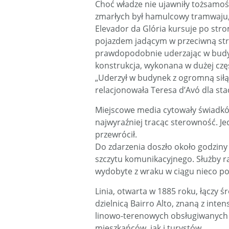
Choć władze nie ujawniły tożsamośc
zmarłych był hamulcowy tramwaju
Elevador da Glória kursuje po str
pojazdem jadącym w przeciwną str
prawdopodobnie uderzając w budyn
konstrukcja, wykonana w dużej częś
„Uderzył w budynek z ogromną siłą 
relacjonowała Teresa d’Avó dla stac
Miejscowe media cytowały świadków
najwyraźniej tracąc sterowność. Je
przewrócił.
Do zdarzenia doszło około godziny
szczytu komunikacyjnego. Służby ra
wydobyte z wraku w ciągu nieco p
Linia, otwarta w 1885 roku, łączy 
dzielnicą Bairro Alto, znaną z inte
linowo-terenowych obsługiwanych 
mieszkańców, jak i turystów.