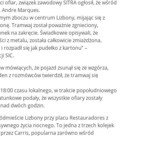
i ofiar, związek zawodowy SITRA ogłosił, że wśród
, Andre Marques.
omym zboczu w centrum Lizbony, mijając się z
onę. Tramwaj został poważnie zgnieciony,
ek na zakręcie. Świadkowie opisywali, że
ci z metalu, została całkowicie zmiażdżona.
i rozpadł się jak pudełko z kartonu” –
ji SIC.
 mówiących, że pojazd zsunął się ze wzgórza,
den z rozmówców twierdził, że tramwaj się
 18:00 czasu lokalnego, w trakcie popołudniowego
tunkowe podały, że wszystkie ofiary zostały
onad dwóch godzin.
śródmieście Lizbony przy placu Restauradores z
nsywnego życia nocnego. To jedna z trzech kolejek
przez Carris, popularna zarówno wśród