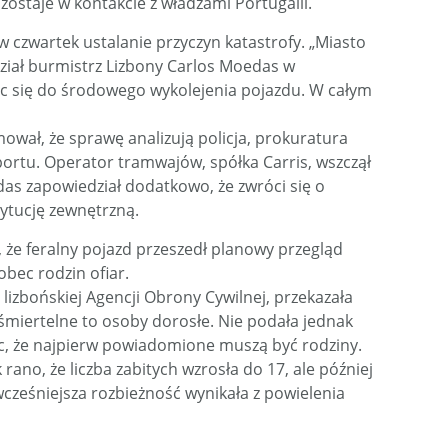
zostaje w kontakcie z władzami Portugalii.
w czwartek ustalanie przyczyn katastrofy. „Miasto
ział burmistrz Lizbony Carlos Moedas w
c się do środowego wykolejenia pojazdu. W całym
wał, że sprawę analizują policja, prokuratura
portu. Operator tramwajów, spółka Carris, wszczął
s zapowiedział dodatkowo, że zwróci się o
tytucję zewnętrzną.
, że feralny pojazd przeszedł planowy przegląd
obec rodzin ofiar.
lizbońskiej Agencji Obrony Cywilnej, przekazała
 śmiertelne to osoby dorosłe. Nie podała jednak
c, że najpierw powiadomione muszą być rodziny.
ano, że liczba zabitych wzrosła do 17, ale później
cześniejsza rozbieżność wynikała z powielenia