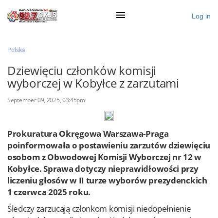
Log in
×
Polska
Dziewięciu członków komisji
wyborczej w Kobyłce z zarzutami
Ogłoś się
September 09, 2025, 03:45pm
Działy
Zaloguj przez Clascal
Prokuratura Okręgowa Warszawa-Praga
poinformowała o postawieniu zarzutów dziewięciu
osobom z Obwodowej Komisji Wyborczej nr 12 w
×
Kobyłce. Sprawa dotyczy nieprawidłowości przy
liczeniu głosów w II turze wyborów prezydenckich
1 czerwca 2025 roku.
Śledczy zarzucają członkom komisji niedopełnienie