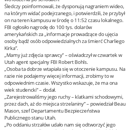
Śledczy poinformowali, że dysponują nagraniem wideo,
na którym widać podejrzanego, i potwierdzili, że przybył
on na teren kampusu w środę o 11:52 czasu lokalnego.
FBI ogłosiło nagrodę do 100 tys. dolarów
amerykańskich za „informacje prowadzące do ujęcia
osoby bądź osób odpowiedzialnych za śmierć Charliego
Kirka”.
„Mamy już zdjęcia sprawcy” – oświadczył w czwartek w
Utah agent specjalny FBI Robert Bohls.
„Osoba ta dobrze wtapiała się w otoczenie kampusu. Na
razie nie podajemy więcej informacji, zrobimy to w
odpowiednim czasie. Wszystko wskazuje, że ma ona
wiek studencki” – dodał.
„Zarejestrowaliśmy jego ruchy – klatkami schodowymi,
przez dach, aż do miejsca strzelaniny” – powiedział Beau
Mason, szef Departamentu Bezpieczeństwa
Publicznego stanu Utah.
„Po oddaniu strzałów udało nam się odtworzyć jego