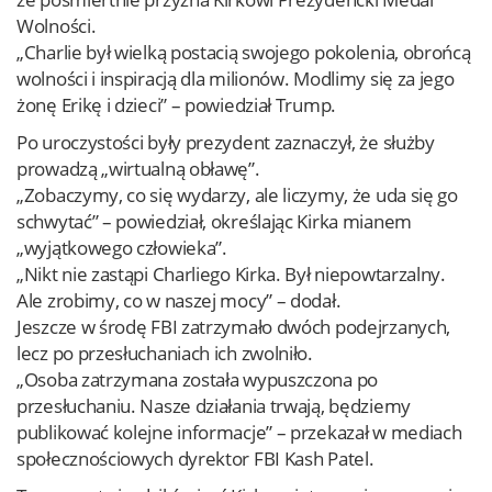
Wolności.
„Charlie był wielką postacią swojego pokolenia, obrońcą
wolności i inspiracją dla milionów. Modlimy się za jego
żonę Erikę i dzieci” – powiedział Trump.
Po uroczystości były prezydent zaznaczył, że służby
prowadzą „wirtualną obławę”.
„Zobaczymy, co się wydarzy, ale liczymy, że uda się go
schwytać” – powiedział, określając Kirka mianem
„wyjątkowego człowieka”.
„Nikt nie zastąpi Charliego Kirka. Był niepowtarzalny.
Ale zrobimy, co w naszej mocy” – dodał.
Jeszcze w środę FBI zatrzymało dwóch podejrzanych,
lecz po przesłuchaniach ich zwolniło.
„Osoba zatrzymana została wypuszczona po
przesłuchaniu. Nasze działania trwają, będziemy
publikować kolejne informacje” – przekazał w mediach
społecznościowych dyrektor FBI Kash Patel.