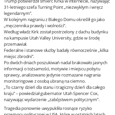
Trump potwierdził śmierć Kirka w internecie, nazywając
31-letniego szefa Turning Point „niezwykłym i wręcz
legendarnym”.
W kolejnym nagraniu z Białego Domu określił go jako
„męczennika prawdy i wolności”.
Według władz Kirk został postrzelony z dachu budynku
na kampusie Utah Valley University, gdzie w środę
przemawiał.
Federalne i stanowe służby badały równocześnie „kilka
miejsc zbrodni”.
Po dwóch dniach poszukiwań nadal brakowało jasnych
informacji o tożsamości, motywie i miejscu pobytu
sprawcy, analizowano jedynie rozmazane nagrania
monitoringowe z osobą ubraną na ciemno.
„To czarny dzień dla stanu i tragiczny dzień dla całego
kraju” – powiedział gubernator Utah Spencer Cox,
nazywając wydarzenie „zabójstwem politycznym”.
Tragedia ponownie uwypukliła rosnące ryzyko
przemocy politycznej w USA, które w ostatnich latach