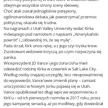
obejmuje wszystkie strony sceny ideowej.
Choć atak został jednogłośnie potępiony,
ogólnonarodowa debata, jak powstrzymać przemoc
polityczną, okazała się trudna.
Na nagraniach z Utah Valley University widać Kirka
mówiącego pod namiotem z napisami „Amerykański
powrót” i „Udowodnij mi, że się mylę”.
Pada strzał, Kirk unosi rękę, a z jego szyi tryska krew.
Zszokowani widzowie krzyczą, po czym rozpoczyna się
panika.
Wiceprezydent JD Vance i jego żona Usha mieli
odwiedzić rodzinę Kirka w czwartek w Salt Lake City.
Według osoby znającej szczegóły, lecz nieupoważnionej
do wypowiedzi, Vance’owie zmienili plany – zamiast
uroczystości w Nowym Jorku pojawią się w Utah.
Vance opublikował też długi wpis we wspomnieniu o
Kirk’u – od ich pierwszych rozmów w 2017 roku, przez
jego kampanię senacką, aż po modlitwy, gdy dowiedział