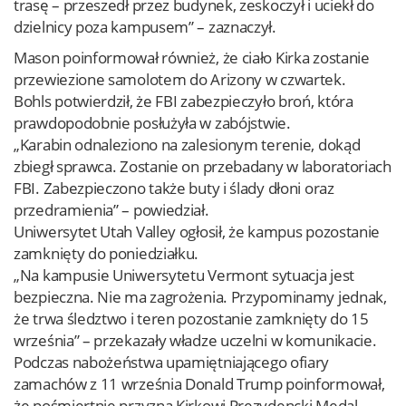
trasę – przeszedł przez budynek, zeskoczył i uciekł do
dzielnicy poza kampusem” – zaznaczył.
Mason poinformował również, że ciało Kirka zostanie
przewiezione samolotem do Arizony w czwartek.
Bohls potwierdził, że FBI zabezpieczyło broń, która
prawdopodobnie posłużyła w zabójstwie.
„Karabin odnaleziono na zalesionym terenie, dokąd
zbiegł sprawca. Zostanie on przebadany w laboratoriach
FBI. Zabezpieczono także buty i ślady dłoni oraz
przedramienia” – powiedział.
Uniwersytet Utah Valley ogłosił, że kampus pozostanie
zamknięty do poniedziałku.
„Na kampusie Uniwersytetu Vermont sytuacja jest
bezpieczna. Nie ma zagrożenia. Przypominamy jednak,
że trwa śledztwo i teren pozostanie zamknięty do 15
września” – przekazały władze uczelni w komunikacie.
Podczas nabożeństwa upamiętniającego ofiary
zamachów z 11 września Donald Trump poinformował,
że pośmiertnie przyzna Kirkowi Prezydencki Medal