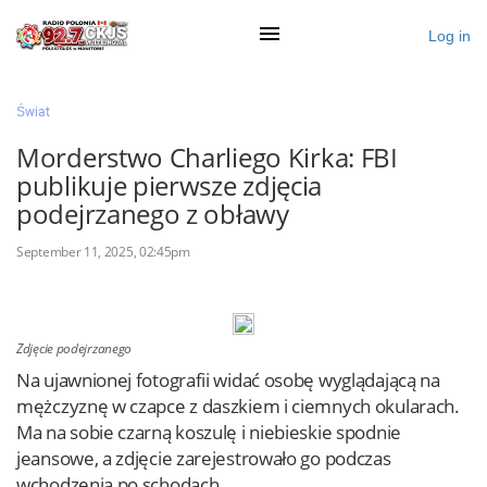
Log in
×
Świat
Morderstwo Charliego Kirka: FBI
publikuje pierwsze zdjęcia
Ogłoś się
podejrzanego z obławy
Działy
September 11, 2025, 02:45pm
Zaloguj przez Clascal
Zdjęcie podejrzanego
×
Na ujawnionej fotografii widać osobę wyglądającą na
mężczyznę w czapce z daszkiem i ciemnych okularach.
Ma na sobie czarną koszulę i niebieskie spodnie
jeansowe, a zdjęcie zarejestrowało go podczas
wchodzenia po schodach.