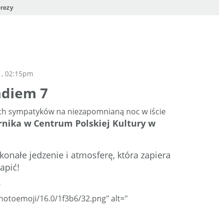
rezy
 , 02:15pm
adiem 7
ich sympatyków na niezapomnianą noc w iście
rnika w Centrum Polskiej Kultury w
konałe jedzenie i atmosferę, która zapiera
apić!
"
/notoemoji/16.0/1f3b6/32.png" alt="