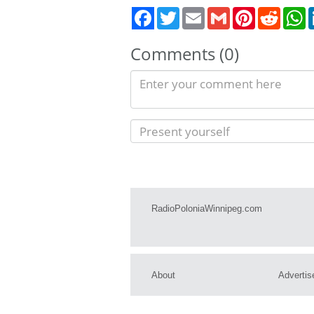
Twitter
Email
Gmail
Pinterest
Reddit
W
Comments (0)
RadioPoloniaWinnipeg.com
About
Advertis