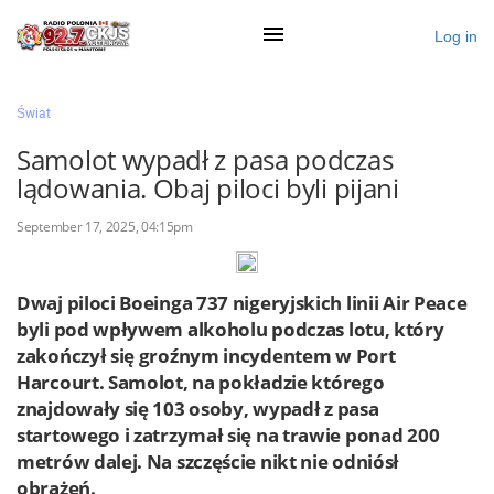
Log in
×
Świat
Samolot wypadł z pasa podczas
lądowania. Obaj piloci byli pijani
Ogłoś się
September 17, 2025, 04:15pm
Działy
Zaloguj przez Clascal
Dwaj piloci Boeinga 737 nigeryjskich linii Air Peace
byli pod wpływem alkoholu podczas lotu, który
zakończył się groźnym incydentem w Port
×
Harcourt. Samolot, na pokładzie którego
znajdowały się 103 osoby, wypadł z pasa
startowego i zatrzymał się na trawie ponad 200
metrów dalej. Na szczęście nikt nie odniósł
obrażeń.