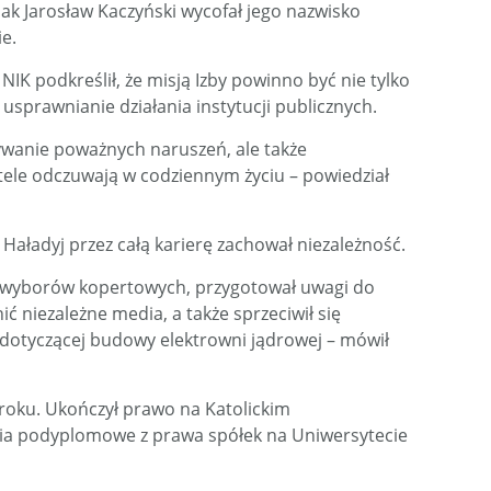
nak Jarosław Kaczyński wycofał jego nazwisko
e.
K podkreślił, że misją Izby powinno być nie tylko
usprawnianie działania instytucji publicznych.
rywanie poważnych naruszeń, ale także
ele odczuwają w codziennym życiu – powiedział
 Haładyj przez całą karierę zachował niezależność.
e wyborów kopertowych, przygotował uwagi do
ć niezależne media, a także sprzeciwił się
otyczącej budowy elektrowni jądrowej – mówił
 roku. Ukończył prawo na Katolickim
dia podyplomowe z prawa spółek na Uniwersytecie