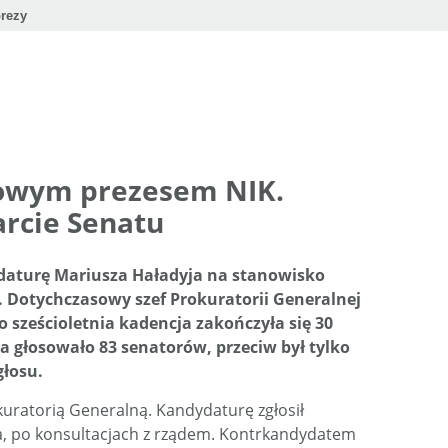
rezy
nowym prezesem NIK.
rcie Senatu
ydaturę Mariusza Haładyja na stanowisko
i. Dotychczasowy szef Prokuratorii Generalnej
 sześcioletnia kadencja zakończyła się 30
a głosowało 83 senatorów, przeciw był tylko
głosu.
kuratorią Generalną. Kandydaturę zgłosił
, po konsultacjach z rządem. Kontrkandydatem