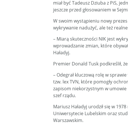
miał być Tadeusz Dziuba z PiS, jed
jeszcze przed głosowaniem w Sejmi
W swoim wystąpieniu nowy prezes NI
wykrywanie nadużyć, ale też realne 
– Miarą skuteczności NIK jest wyk
wprowadzanie zmian, które obywat
Haładyj.
Premier Donald Tusk podkreślił, że
– Odegrał kluczową rolę w sprawi
tzw. lex TVN, które pomogły ochroni
zapisom niekorzystnym w umowie d
szef rządu.
Mariusz Haładyj urodził się w 1978
Uniwersytecie Lubelskim oraz stu
Warszawskim.