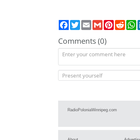
Twitter
Email
Gmail
Pinterest
Reddit
W
Comments (0)
RadioPoloniaWinnipeg.com
About
Advertis