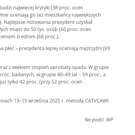
dzi najwięcej krytyki (38 proc. ocen
lnie oceniają go też mieszkańcy największych
). Najlepsze notowania prezydent uzyskał
ch miast do 50 tys. osób (60 proc. ocen
ceniem średnim (68 proc.).
a płeć – prezydenta lepiej oceniają mężczyźni (69
wraz z wiekiem stopień aprobaty spada. W grupie
roc. badanych, w grupie 40–49 lat – 59 proc., a
uż tylko 42 proc. (przy 52 proc. ocen
niach 13–15 września 2025 r. metodą CATI/CAWI
Na podst. WP