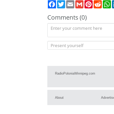
Twitter
Email
Gmail
Pinterest
Reddit
W
Comments (0)
RadioPoloniaWinnipeg.com
About
Advertis