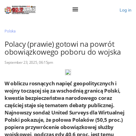
Log in
×
Polska
Polacy (prawie) gotowi na powrót
obowiązkowego poboru do wojska
Ogłoś się
September 23, 2025, 06:15pm
Działy
Zaloguj przez Clascal
W obliczu rosnących napięć geopolitycznych i
wojny toczącej się za wschodnią granicą Polski,
kwestia bezpieczeństwa narodowego coraz
×
częściej staje się tematem debaty publicznej.
Najnowszy sondaż United Surveys dla Wirtualnej
Polski pokazuje, że połowa Polaków (50,5 proc.)
popiera przywrócenie obowiązkowej służby
wojskowej, podczas gdy 40,6 proc. jest temu