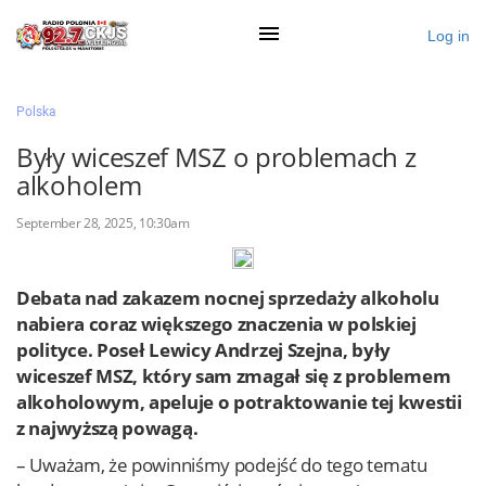
Log in
×
Polska
Były wiceszef MSZ o problemach z
alkoholem
Ogłoś się
September 28, 2025, 10:30am
Działy
Zaloguj przez Clascal
Debata nad zakazem nocnej sprzedaży alkoholu
nabiera coraz większego znaczenia w polskiej
polityce. Poseł Lewicy Andrzej Szejna, były
×
wiceszef MSZ, który sam zmagał się z problemem
alkoholowym, apeluje o potraktowanie tej kwestii
z najwyższą powagą.
– Uważam, że powinniśmy podejść do tego tematu