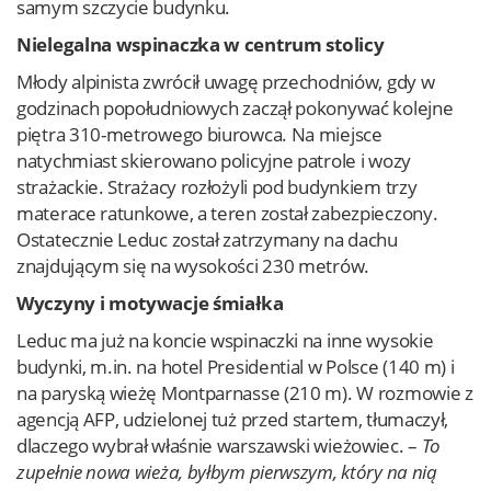
samym szczycie budynku.
Nielegalna wspinaczka w centrum stolicy
Młody alpinista zwrócił uwagę przechodniów, gdy w
godzinach popołudniowych zaczął pokonywać kolejne
piętra 310-metrowego biurowca. Na miejsce
natychmiast skierowano policyjne patrole i wozy
strażackie. Strażacy rozłożyli pod budynkiem trzy
materace ratunkowe, a teren został zabezpieczony.
Ostatecznie Leduc został zatrzymany na dachu
znajdującym się na wysokości 230 metrów.
Wyczyny i motywacje śmiałka
Leduc ma już na koncie wspinaczki na inne wysokie
budynki, m.in. na hotel Presidential w Polsce (140 m) i
na paryską wieżę Montparnasse (210 m). W rozmowie z
agencją AFP, udzielonej tuż przed startem, tłumaczył,
dlaczego wybrał właśnie warszawski wieżowiec. –
To
zupełnie nowa wieża, byłbym pierwszym, który na nią