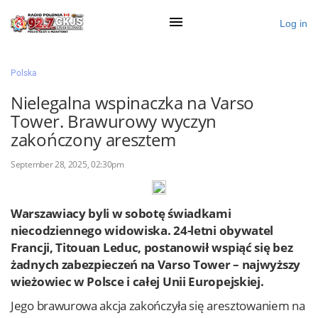
Log in
×
Polska
Nielegalna wspinaczka na Varso
Tower. Brawurowy wyczyn
Ogłoś się
zakończony aresztem
Działy
September 28, 2025, 02:30pm
Zaloguj przez Clascal
Warszawiacy byli w sobotę świadkami
niecodziennego widowiska. 24-letni obywatel
×
Francji, Titouan Leduc, postanowił wspiąć się bez
żadnych zabezpieczeń na Varso Tower – najwyższy
wieżowiec w Polsce i całej Unii Europejskiej.
Jego brawurowa akcja zakończyła się aresztowaniem na