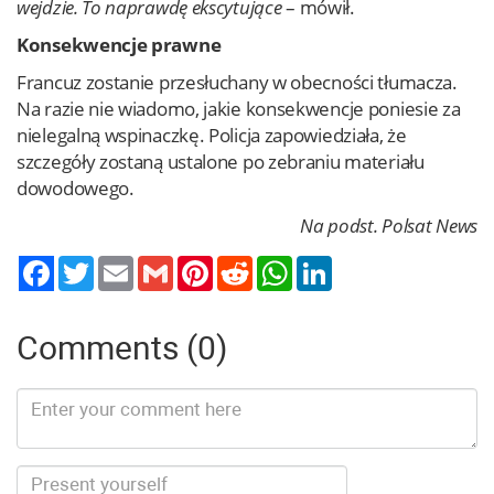
wejdzie. To naprawdę ekscytujące
– mówił.
Konsekwencje prawne
Francuz zostanie przesłuchany w obecności tłumacza.
Na razie nie wiadomo, jakie konsekwencje poniesie za
nielegalną wspinaczkę. Policja zapowiedziała, że
szczegóły zostaną ustalone po zebraniu materiału
dowodowego.
Na podst. Polsat News
Twitter
Email
Gmail
Pinterest
Reddit
WhatsApp
LinkedIn
Comments (0)