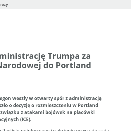
rezy
ministrację Trumpa za
Narodowej do Portland
gon weszły w otwarty spór z administracją
ło o decyzję o rozmieszczeniu w Portland
 związku z atakami bojówek na placówki
cyjnych (ICE).
 Rayfield poinformował o złożeniu pozwu do sądu