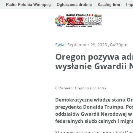
Radio Polonia Winnipeg
Ogłoszenia drobne
Katalog firm
Imp
Świat
September 29, 2025 , 04:30pm
Oregon pozywa ad
wysłanie Gwardii 
Gubernator Oregonu Tina Kotek
Demokratyczne władze stanu Ore
prezydenta Donalda Trumpa. Posz
oddziałów Gwardii Narodowej w
federalnych służb celnych i migra
Stanowy prokurator generalny Dan