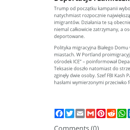
Trump od początku kampanii wybor
natychmiast rozpocznie największą 
imigrantów. Działania te są obecn
niemal całkowicie zatrzymany, a o
deportowane.
Polityka migracyjna Białego Domu 
miastach. W Portland proimigracyjn
ośrodek ICE” – poinformował Depa
Teksasie doszło natomiast do strz
zginęły dwie osoby. Szef FBI Kash P
hasłami wymierzonymi przeciwko 
Twitter
Email
Gmail
Pinterest
Reddit
W
Comments (0)