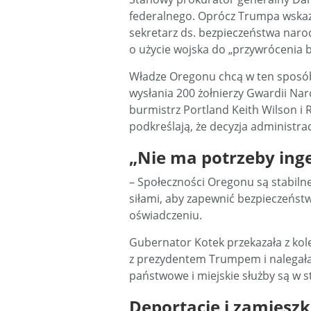
federalnego. Oprócz Trumpa wskaz
sekretarz ds. bezpieczeństwa nar
o użycie wojska do „przywrócenia 
Władze Oregonu chcą w ten sposó
wysłania 200 żołnierzy Gwardii Na
burmistrz Portland Keith Wilson i R
podkreślają, że decyzja administrac
„Nie ma potrzeby inge
– Społeczności Oregonu są stabiln
siłami, aby zapewnić bezpieczeństwo
oświadczeniu.
Gubernator Kotek przekazała z kol
z prezydentem Trumpem i nalegała, 
państwowe i miejskie służby są w 
Deportacje i zamieszk