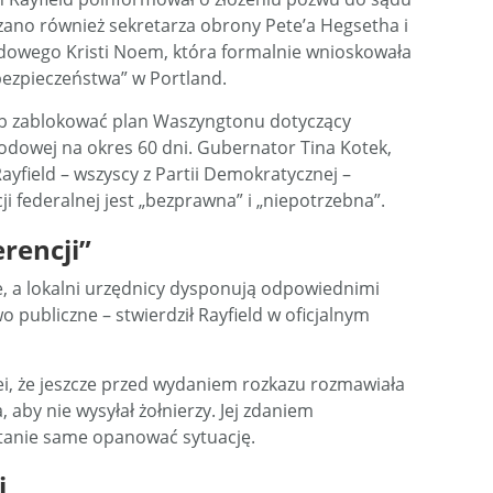
ano również sekretarza obrony Pete’a Hegsetha i
odowego Kristi Noem, która formalnie wnioskowała
bezpieczeństwa” w Portland.
b zablokować plan Waszyngtonu dotyczący
rodowej na okres 60 dni. Gubernator Tina Kotek,
ayfield – wszyscy z Partii Demokratycznej –
ji federalnej jest „bezprawna” i „niepotrzebna”.
rencji”
e, a lokalni urzędnicy dysponują odpowiednimi
 publiczne – stwierdził Rayfield w oficjalnym
ei, że jeszcze przed wydaniem rozkazu rozmawiała
aby nie wysyłał żołnierzy. Jej zdaniem
stanie same opanować sytuację.
i