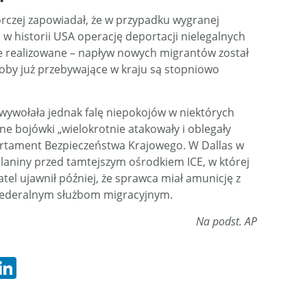
czej zapowiadał, że w przypadku wygranej
w historii USA operację deportacji nielegalnych
ie realizowane – napływ nowych migrantów został
soby już przebywające w kraju są stopniowo
wywołała jednak falę niepokojów w niektórych
e bojówki „wielokrotnie atakowały i oblegały
rtament Bezpieczeństwa Krajowego. W Dallas w
elaniny przed tamtejszym ośrodkiem ICE, w której
atel ujawnił później, że sprawca miał amunicję z
federalnym służbom migracyjnym.
Na podst. AP
hatsApp
LinkedIn