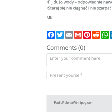
•Pij dużo wody – odpowiednie naw
•Staraj się nie ciągnąć i nie szarp
MK
Twitter
Email
Gmail
Pinterest
Reddit
W
Comments (0)
RadioPoloniaWinnipeg.com