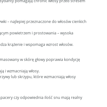
sydanty pomagają chronić włosy przed stresem
wki – najlepiej przeznaczone do włosów cienkich
ącym powietrzem i prostowania – wysoka
udza krążenie i wspomaga wzrost włosów.
wmasowany w skórę głowy poprawia kondycję
ają i wzmacniają włosy.
okrzywy lub skrzypu, które wzmacniają włosy
 spacery czy odpowiednia ilość snu mają realny