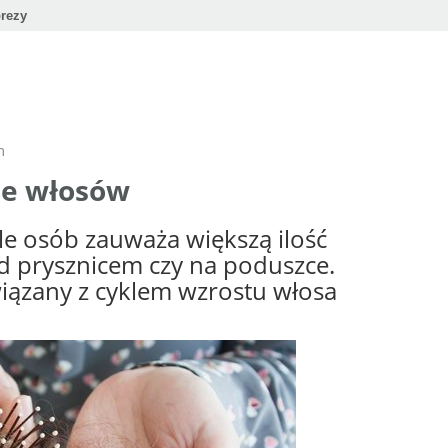
rezy
m
ie włosów
ele osób zauważa większą ilość
d prysznicem czy na poduszce.
wiązany z cyklem wzrostu włosa