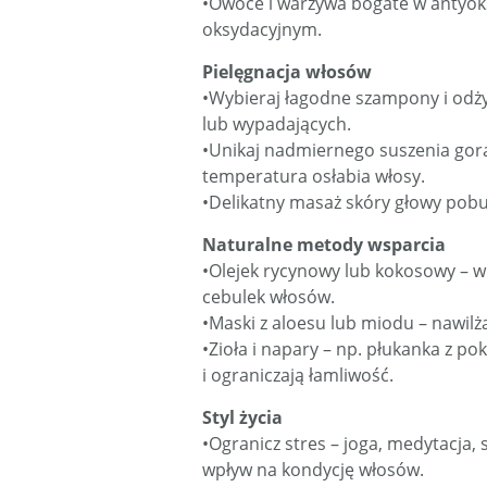
•Owoce i warzywa bogate w antyok
oksydacyjnym.
Pielęgnacja włosów
•Wybieraj łagodne szampony i odży
lub wypadających.
•Unikaj nadmiernego suszenia gor
temperatura osłabia włosy.
•Delikatny masaż skóry głowy pob
Naturalne metody wsparcia
•Olejek rycynowy lub kokosowy – 
cebulek włosów.
•Maski z aloesu lub miodu – nawilż
•Zioła i napary – np. płukanka z p
i ograniczają łamliwość.
Styl życia
•Ogranicz stres – joga, medytacja,
wpływ na kondycję włosów.