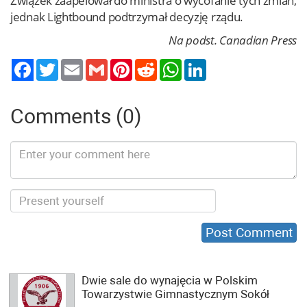
Związek zaapelował do ministra o wycofanie tych zmian,
jednak Lightbound podtrzymał decyzję rządu.
Na podst. Canadian Press
Twitter
Email
Gmail
Pinterest
Reddit
WhatsApp
LinkedIn
Comments (0)
Dwie sale do wynajęcia w Polskim
Towarzystwie Gimnastycznym Sokół