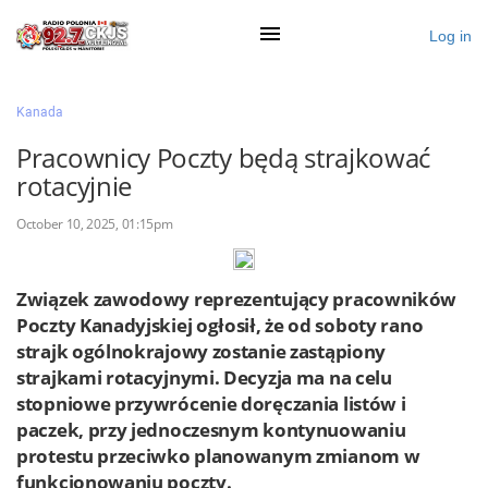
Log in
×
Kanada
Pracownicy Poczty będą strajkować
rotacyjnie
Ogłoś się
October 10, 2025, 01:15pm
Działy
Zaloguj przez Clascal
Związek zawodowy reprezentujący pracowników
Poczty Kanadyjskiej ogłosił, że od soboty rano
strajk ogólnokrajowy zostanie zastąpiony
×
strajkami rotacyjnymi. Decyzja ma na celu
stopniowe przywrócenie doręczania listów i
paczek, przy jednoczesnym kontynuowaniu
protestu przeciwko planowanym zmianom w
funkcjonowaniu poczty.