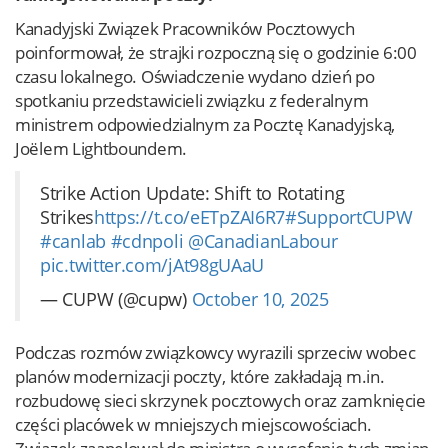
Kanadyjski Związek Pracowników Pocztowych
poinformował, że strajki rozpoczną się o godzinie 6:00
czasu lokalnego. Oświadczenie wydano dzień po
spotkaniu przedstawicieli związku z federalnym
ministrem odpowiedzialnym za Pocztę Kanadyjską,
Joëlem Lightboundem.
Strike Action Update: Shift to Rotating
Strikes
https://t.co/eETpZAI6R7
#SupportCUPW
#canlab
#cdnpoli
@CanadianLabour
pic.twitter.com/jAt98gUAaU
— CUPW (@cupw)
October 10, 2025
Podczas rozmów związkowcy wyrazili sprzeciw wobec
planów modernizacji poczty, które zakładają m.in.
rozbudowę sieci skrzynek pocztowych oraz zamknięcie
części placówek w mniejszych miejscowościach.