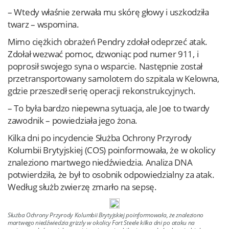
– Wtedy właśnie zerwała mu skórę głowy i uszkodziła
twarz – wspomina.
Mimo ciężkich obrażeń Pendry zdołał odeprzeć atak.
Zdołał wezwać pomoc, dzwoniąc pod numer 911, i
poprosił swojego syna o wsparcie. Następnie został
przetransportowany samolotem do szpitala w Kelowna,
gdzie przeszedł serię operacji rekonstrukcyjnych.
– To była bardzo niepewna sytuacja, ale Joe to twardy
zawodnik – powiedziała jego żona.
Kilka dni po incydencie Służba Ochrony Przyrody
Kolumbii Brytyjskiej (COS) poinformowała, że w okolicy
znaleziono martwego niedźwiedzia. Analiza DNA
potwierdziła, że był to osobnik odpowiedzialny za atak.
Według służb zwierzę zmarło na sepsę.
Służba Ochrony Przyrody Kolumbii Brytyjskiej poinformowała, że znaleziono
martwego niedźwiedzia grizzly w okolicy Fort Steele kilka dni po ataku na