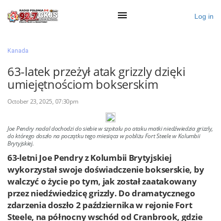
Log in
×
Kanada
63-latek przeżył atak grizzly dzięki
umiejętnościom bokserskim
Ogłoś się
October 23, 2025, 07:30pm
Działy
Zaloguj przez Clascal
Joe Pendry nadal dochodzi do siebie w szpitalu po ataku matki niedźwiedzia grizzly,
do którego doszło na początku tego miesiąca w pobliżu Fort Steele w Kolumbii
Brytyjskiej.
63-letni Joe Pendry z Kolumbii Brytyjskiej
×
wykorzystał swoje doświadczenie bokserskie, by
walczyć o życie po tym, jak został zaatakowany
przez niedźwiedzicę grizzly. Do dramatycznego
zdarzenia doszło 2 października w rejonie Fort
Steele, na północny wschód od Cranbrook, gdzie