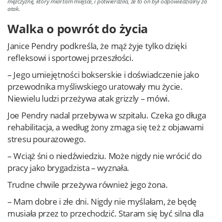
mężczyznę, który miał tam miejsce, i potwierdziła, że to on był odpowiedzialny za
atak.
Walka o powrót do życia
Janice Pendry podkreśla, że mąż żyje tylko dzięki
refleksowi i sportowej przeszłości.
– Jego umiejętności bokserskie i doświadczenie jako
przewodnika myśliwskiego uratowały mu życie.
Niewielu ludzi przeżywa atak grizzly – mówi.
Joe Pendry nadal przebywa w szpitalu. Czeka go długa
rehabilitacja, a według żony zmaga się też z objawami
stresu pourazowego.
– Wciąż śni o niedźwiedziu. Może nigdy nie wrócić do
pracy jako brygadzista – wyznała.
Trudne chwile przeżywa również jego żona.
– Mam dobre i złe dni. Nigdy nie myślałam, że będę
musiała przez to przechodzić. Staram się być silna dla