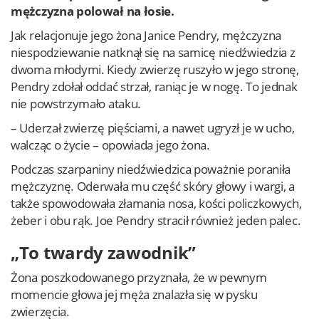
mężczyzna polował na łosie.
Jak relacjonuje jego żona Janice Pendry, mężczyzna
niespodziewanie natknął się na samicę niedźwiedzia z
dwoma młodymi. Kiedy zwierzę ruszyło w jego stronę,
Pendry zdołał oddać strzał, raniąc je w nogę. To jednak
nie powstrzymało ataku.
– Uderzał zwierzę pięściami, a nawet ugryzł je w ucho,
walcząc o życie – opowiada jego żona.
Podczas szarpaniny niedźwiedzica poważnie poraniła
mężczyznę. Oderwała mu część skóry głowy i wargi, a
także spowodowała złamania nosa, kości policzkowych,
żeber i obu rąk. Joe Pendry stracił również jeden palec.
„To twardy zawodnik”
Żona poszkodowanego przyznała, że w pewnym
momencie głowa jej męża znalazła się w pysku
zwierzęcia.