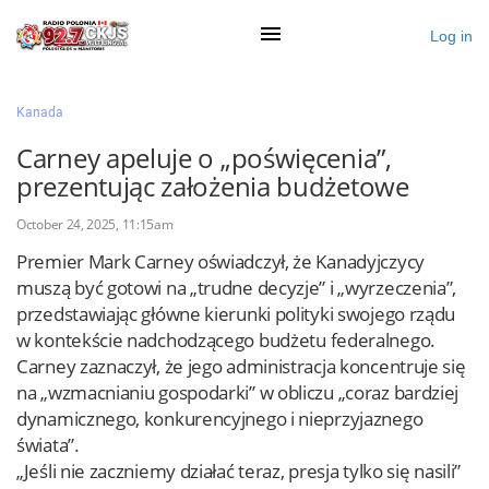
Log in
×
Kanada
Carney apeluje o „poświęcenia”,
prezentując założenia budżetowe
Ogłoś się
October 24, 2025, 11:15am
Działy
Premier Mark Carney oświadczył, że Kanadyjczycy
Zaloguj przez Clascal
muszą być gotowi na „trudne decyzje” i „wyrzeczenia”,
przedstawiając główne kierunki polityki swojego rządu
w kontekście nadchodzącego budżetu federalnego.
×
Carney zaznaczył, że jego administracja koncentruje się
na „wzmacnianiu gospodarki” w obliczu „coraz bardziej
dynamicznego, konkurencyjnego i nieprzyjaznego
świata”.
„Jeśli nie zaczniemy działać teraz, presja tylko się nasili”