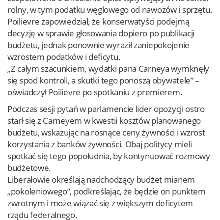
rolny, w tym podatku węglowego od nawozów i sprzętu.
Poilievre zapowiedział, że konserwatyści podejmą
decyzję w sprawie głosowania dopiero po publikacji
budżetu, jednak ponownie wyraził zaniepokojenie
wzrostem podatków i deficytu.
„Z całym szacunkiem, wydatki pana Carneya wymknęły
się spod kontroli, a skutki tego ponoszą obywatele” –
oświadczył Poilievre po spotkaniu z premierem.
Podczas sesji pytań w parlamencie lider opozycji ostro
starł się z Carneyem w kwestii kosztów planowanego
budżetu, wskazując na rosnące ceny żywności i wzrost
korzystania z banków żywności. Obaj politycy mieli
spotkać się tego popołudnia, by kontynuować rozmowy
budżetowe.
Liberałowie określają nadchodzący budżet mianem
„pokoleniowego”, podkreślając, że będzie on punktem
zwrotnym i może wiązać się z większym deficytem
rządu federalnego.