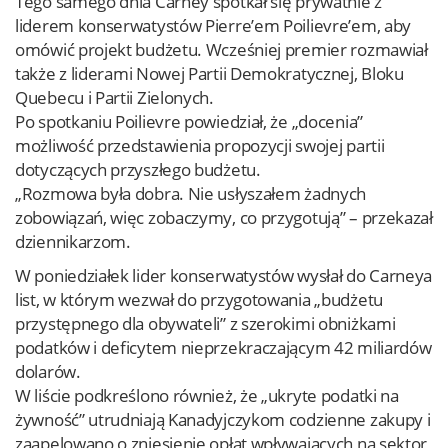
Tego samego dnia Carney spotkał się prywatnie z
liderem konserwatystów Pierre’em Poilievre’em, aby
omówić projekt budżetu. Wcześniej premier rozmawiał
także z liderami Nowej Partii Demokratycznej, Bloku
Quebecu i Partii Zielonych.
Po spotkaniu Poilievre powiedział, że „docenia”
możliwość przedstawienia propozycji swojej partii
dotyczących przyszłego budżetu.
„Rozmowa była dobra. Nie usłyszałem żadnych
zobowiązań, więc zobaczymy, co przygotują” – przekazał
dziennikarzom.
W poniedziałek lider konserwatystów wysłał do Carneya
list, w którym wezwał do przygotowania „budżetu
przystępnego dla obywateli” z szerokimi obniżkami
podatków i deficytem nieprzekraczającym 42 miliardów
dolarów.
W liście podkreślono również, że „ukryte podatki na
żywność” utrudniają Kanadyjczykom codzienne zakupy i
zaapelowano o zniesienie opłat wpływających na sektor