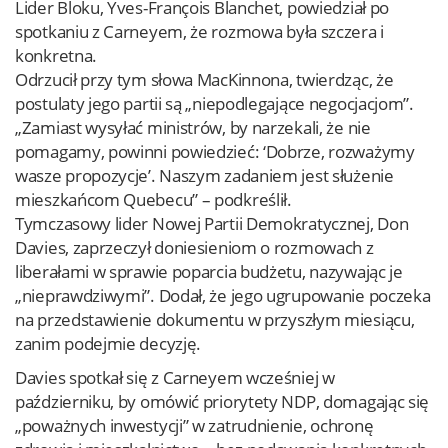
Lider Bloku, Yves-François Blanchet, powiedział po
spotkaniu z Carneyem, że rozmowa była szczera i
konkretna.
Odrzucił przy tym słowa MacKinnona, twierdząc, że
postulaty jego partii są „niepodlegające negocjacjom”.
„Zamiast wysyłać ministrów, by narzekali, że nie
pomagamy, powinni powiedzieć: ‘Dobrze, rozważymy
wasze propozycje’. Naszym zadaniem jest służenie
mieszkańcom Quebecu” – podkreślił.
Tymczasowy lider Nowej Partii Demokratycznej, Don
Davies, zaprzeczył doniesieniom o rozmowach z
liberałami w sprawie poparcia budżetu, nazywając je
„nieprawdziwymi”. Dodał, że jego ugrupowanie poczeka
na przedstawienie dokumentu w przyszłym miesiącu,
zanim podejmie decyzję.
Davies spotkał się z Carneyem wcześniej w
październiku, by omówić priorytety NDP, domagając się
„poważnych inwestycji” w zatrudnienie, ochronę