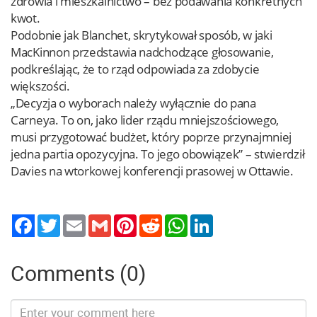
zdrowia i mieszkalnictwo – bez podawania konkretnych
kwot.
Podobnie jak Blanchet, skrytykował sposób, w jaki
MacKinnon przedstawia nadchodzące głosowanie,
podkreślając, że to rząd odpowiada za zdobycie
większości.
„Decyzja o wyborach należy wyłącznie do pana
Carneya. To on, jako lider rządu mniejszościowego,
musi przygotować budżet, który poprze przynajmniej
jedna partia opozycyjna. To jego obowiązek” – stwierdził
Davies na wtorkowej konferencji prasowej w Ottawie.
Twitter
Email
Gmail
Pinterest
Reddit
WhatsApp
LinkedIn
Comments (0)