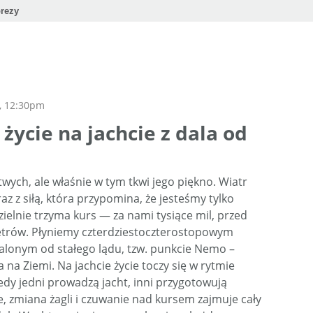
rezy
, 12:30pm
życie na jachcie z dala od
wych, ale właśnie w tym tkwi jego piękno. Wiatr
 raz z siłą, która przypomina, że jesteśmy tylko
zielnie trzyma kurs — za nami tysiące mil, przed
metrów. Płyniemy czterdziestoczterostopowym
alonym od stałego lądu, tzw. punkcie Nemo –
na Ziemi. Na jachcie życie toczy się w rytmie
iedy jedni prowadzą jacht, inni przygotowują
, zmiana żagli i czuwanie nad kursem zajmuje cały