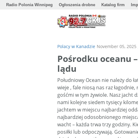
Radio Polonia Winnipeg
Ogłoszenia drobne
Katalog firm
Imp
Polacy w Kanadzie
November 05, 2025 
Pośrodku oceanu – 
lądu
Południowy Ocean nie należy do łat
wieje , fale niosą nas raz łagodnie,
gośćmi w tym żywiole. Nasz jacht d
nami kolejne siedem tysięcy kilo
jachtem w miejscu najbardziej odd
najbardziej odosobnionego miejsca 
wacht – każda trwa trzy godziny. K
posiłki lub odpoczywają. Gotowanie