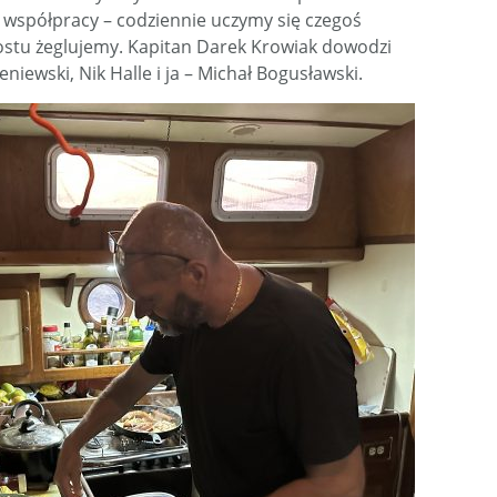
ć współpracy – codziennie uczymy się czegoś
rostu żeglujemy. Kapitan Darek Krowiak dowodzi
iewski, Nik Halle i ja – Michał Bogusławski.