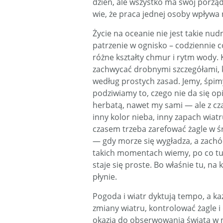
dzień, ale wszystko ma swój porzą
wie, że praca jednej osoby wpływa 
Życie na oceanie nie jest takie nud
patrzenie w ognisko – codziennie coś
różne kształty chmur i rytm wody. 
zachwycać drobnymi szczegółami, kt
według prostych zasad. Jemy, śpim
podziwiamy to, czego nie da się op
herbatą, nawet my sami — ale z cza
inny kolor nieba, inny zapach wiatr
czasem trzeba zarefować żagle w ś
— gdy morze się wygładza, a zachó
takich momentach wiemy, po co tu je
staje się proste. Bo właśnie tu, na
płynie.
Pogoda i wiatr dyktują tempo, a k
zmiany wiatru, kontrolować żagle i
okazja do obserwowania świata w