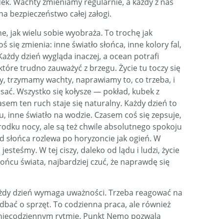
dek. Wachty zmieniamy regularnie, a każdy z nas
na bezpieczeństwo całej załogi.
ne, jak wielu sobie wyobraża. To trochę jak
 się zmienia: inne światło słońca, inne kolory fal,
Każdy dzień wygląda inaczej, a ocean potrafi
óre trudno zauważyć z brzegu. Życie tu toczy się
y, trzymamy wachty, naprawiamy to, co trzeba, i
isać. Wszystko się kołysze — pokład, kubek z
sem ten ruch staje się naturalny. Każdy dzień to
u, inne światło na wodzie. Czasem coś się zepsuje,
rodku nocy, ale są też chwile absolutnego spokoju
d słońca rozlewa po horyzoncie jak ogień. W
steśmy. W tej ciszy, daleko od lądu i ludzi, życie
 końcu świata, najbardziej czuć, że naprawdę się
ażdy dzień wymaga uważności. Trzeba reagować na
 dbać o sprzęt. To codzienna praca, ale również
 niecodziennym rytmie. Punkt Nemo pozwala