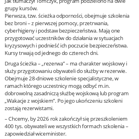
Jak tłumaczył Tomczyk, program podzielono na dwie
grupy kursów.
Pierwsza, tzw. ścieżka odporności, obejmuje szkolenia
bez broni – z pierwszej pomocy, przetrwania,
cyberhigieny i podstaw bezpieczeństwa. Mają one
przygotować uczestników do działania w sytuacjach
kryzysowych i podnieść ich poczucie bezpieczeństwa.
Kursy trwają od jednego do czterech dni.
Druga ścieżka – „rezerwa” – ma charakter wojskowy i
służy przygotowaniu obywateli do służby w rezerwie.
Obejmuje 28-dniowe szkolenie specjalistyczne, w
ramach którego uczestnicy mogą odbyć m.in.
dobrowolną zasadniczą służbę wojskową lub program
„Wakacje z wojskiem”. Po jego ukończeniu szkoleni
zostają rezerwistami.
– Chcemy, by 2026 rok zakończył się przeszkoleniem
400 tys. obywateli we wszystkich formach szkolenia –
zapowiedział wiceminister.