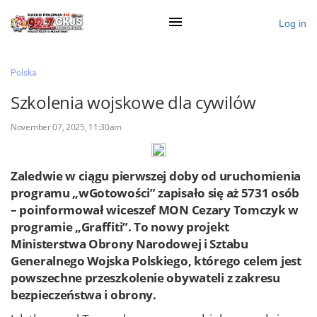
Log in
×
Polska
Szkolenia wojskowe dla cywilów
Ogłoś się
November 07, 2025, 11:30am
Działy
Zaledwie w ciągu pierwszej doby od uruchomienia
Zaloguj przez Clascal
programu „wGotowości” zapisało się aż 5731 osób
– poinformował wiceszef MON Cezary Tomczyk w
programie „Graffiti”. To nowy projekt
×
Ministerstwa Obrony Narodowej i Sztabu
Generalnego Wojska Polskiego, którego celem jest
powszechne przeszkolenie obywateli z zakresu
bezpieczeństwa i obrony.