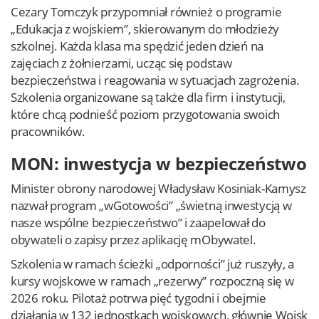
Cezary Tomczyk przypomniał również o programie
„Edukacja z wojskiem”, skierowanym do młodzieży
szkolnej. Każda klasa ma spędzić jeden dzień na
zajęciach z żołnierzami, ucząc się podstaw
bezpieczeństwa i reagowania w sytuacjach zagrożenia.
Szkolenia organizowane są także dla firm i instytucji,
które chcą podnieść poziom przygotowania swoich
pracowników.
MON: inwestycja w bezpieczeństwo
Minister obrony narodowej Władysław Kosiniak-Kamysz
nazwał program „wGotowości” „świetną inwestycją w
nasze wspólne bezpieczeństwo” i zaapelował do
obywateli o zapisy przez aplikację mObywatel.
Szkolenia w ramach ścieżki „odporności” już ruszyły, a
kursy wojskowe w ramach „rezerwy” rozpoczną się w
2026 roku. Pilotaż potrwa pięć tygodni i obejmie
działania w 132 jednostkach wojskowych, głównie Wojsk