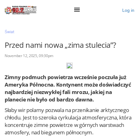
Log in
×
Świat
Przed nami nowa „zima stulecia”?
Ogłoś się
November 12, 2025, 09:30pm
Działy
Zimny podmuch powietrza wcześnie poczuła już
Zaloguj przez Clascal
Ameryka Północna. Kontynent może doświadczyć
najbardziej niezwykłej fali mrozu, jakiej na
planecie nie było od bardzo dawna.
×
Słaby wir polarny pozwala na przenikanie arktycznego
chłodu. Jest to szeroka cyrkulacja atmosferyczna, która
koncentruje zimne powietrze w górnych warstwach
atmosfery, nad biegunem północnym.