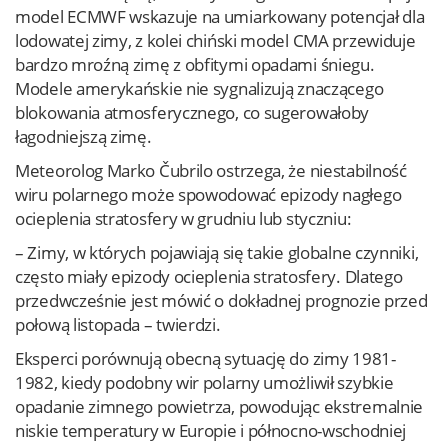
model ECMWF wskazuje na umiarkowany potencjał dla
lodowatej zimy, z kolei chiński model CMA przewiduje
bardzo mroźną zimę z obfitymi opadami śniegu.
Modele amerykańskie nie sygnalizują znaczącego
blokowania atmosferycznego, co sugerowałoby
łagodniejszą zimę.
​Meteorolog Marko Čubrilo ostrzega, że niestabilność
wiru polarnego może spowodować epizody nagłego
ocieplenia stratosfery w grudniu lub styczniu:
– Zimy, w których pojawiają się takie globalne czynniki,
często miały epizody ocieplenia stratosfery. Dlatego
przedwcześnie jest mówić o dokładnej prognozie przed
połową listopada – twierdzi.
Eksperci porównują obecną sytuację do zimy 1981-
1982, kiedy podobny wir polarny umożliwił szybkie
opadanie zimnego powietrza, powodując ekstremalnie
niskie temperatury w Europie i północno-wschodniej