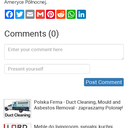
Ameryce Północnej.
Twitter
Email
Gmail
Pinterest
Reddit
WhatsApp
LinkedIn
Comments (0)
Polska Firma - Duct Cleaning, Mould and
Asbestos Removal - zapraszamy Polonię!
Meble do livingroom, sypialni, kuchni,