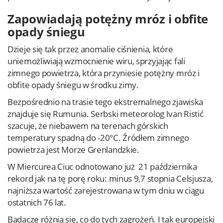
Zapowiadają potężny mróz i obfite
opady śniegu
Dzieje się tak przez anomalie ciśnienia, które
uniemożliwiają wzmocnienie wiru, sprzyjając fali
zimnego powietrza, która przyniesie potężny mróz i
obfite opady śniegu w środku zimy.
Bezpośrednio na trasie tego ekstremalnego zjawiska
znajduje się Rumunia. Serbski meteorolog Ivan Ristić
szacuje, że niebawem na terenach górskich
temperatury spadną do -20°C. Źródłem zimnego
powietrza jest Morze Grenlandzkie.
W Miercurea Ciuc odnotowano już 21 października
rekord jak na tę porę roku: minus 9,7 stopnia Celsjusza,
najniższa wartość zarejestrowana w tym dniu w ciągu
ostatnich 76 lat.
Badacze różnią się, co do tych zagrożeń. I tak europejski