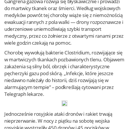
Gangrena gazowa rozwija się błyskawicznie i prowadzi
do martwicy tkanek oraz śmierci. Według wojskowych
medyków powrót tej choroby wiąże się z niemożnością
ewakuacji rannych z pola walki — drony rozpoznawcze i
uderzeniowe uniemożliwiają szybki transport
medyczny, przez co żołnierze z otwartymi ranami przez
wiele godzin czekają na pomoc.
Chorobę wywołują bakterie Clostridium, rozwijające się
w martwiczych tkankach pozbawionych tlenu. Objawem
zakażenia są silny ból, obrzęk i charakterystyczne
pęcherzyki gazu pod skórą. „Infekcje, które jeszcze
niedawno należały do historii, dziś rozwijają się w
alarmującym tempie” – podkreślają cytowani przez
Telegraph lekarze.
Jednocześnie rosyjskie ataki dronów i rakiet trwają
nieprzerwanie. W nocy z piątku na sobotę wojska
rosyjskie wystrzeliły 450 dronów i 45 pocisków w