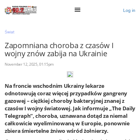
Log in
×
Świat
Zapomniana choroba z czasów I
wojny znów zabija na Ukrainie
Ogłoś się
November 12, 2025, 01:15pm
Działy
Zaloguj przez Clascal
Na froncie wschodnim Ukrainy lekarze
odnotowują coraz więcej przypadków gangreny
gazowej – ciężkiej choroby bakteryjnej znanej z
×
czasów I wojny światowej. Jak informuje „The Daily
Telegraph”, choroba, uznawana dotąd za niemal
całkowicie wyeliminowaną w Europie, ponownie
zbiera śmiertelne żniwo wśród żołnierzy.