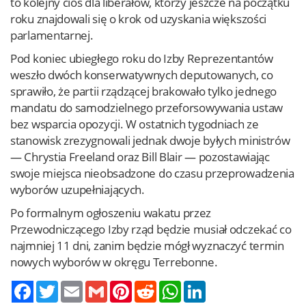
to kolejny cios dla liberałów, którzy jeszcze na początku
roku znajdowali się o krok od uzyskania większości
parlamentarnej.
Pod koniec ubiegłego roku do Izby Reprezentantów
weszło dwóch konserwatywnych deputowanych, co
sprawiło, że partii rządzącej brakowało tylko jednego
mandatu do samodzielnego przeforsowywania ustaw
bez wsparcia opozycji. W ostatnich tygodniach ze
stanowisk zrezygnowali jednak dwoje byłych ministrów
— Chrystia Freeland oraz Bill Blair — pozostawiając
swoje miejsca nieobsadzone do czasu przeprowadzenia
wyborów uzupełniających.
Po formalnym ogłoszeniu wakatu przez
Przewodniczącego Izby rząd będzie musiał odczekać co
najmniej 11 dni, zanim będzie mógł wyznaczyć termin
nowych wyborów w okręgu Terrebonne.
Twitter
Email
Gmail
Pinterest
Reddit
WhatsApp
LinkedIn