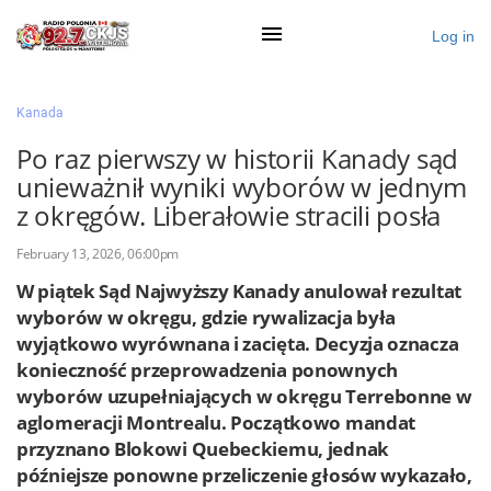
Log in
×
Kanada
Po raz pierwszy w historii Kanady sąd
unieważnił wyniki wyborów w jednym
Ogłoś się
z okręgów. Liberałowie stracili posła
Działy
February 13, 2026, 06:00pm
Zaloguj przez Clascal
W piątek Sąd Najwyższy Kanady anulował rezultat
wyborów w okręgu, gdzie rywalizacja była
wyjątkowo wyrównana i zacięta. Decyzja oznacza
×
konieczność przeprowadzenia ponownych
wyborów uzupełniających w okręgu Terrebonne w
aglomeracji Montrealu. Początkowo mandat
przyznano Blokowi Quebeckiemu, jednak
późniejsze ponowne przeliczenie głosów wykazało,