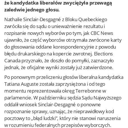
że kandydatka liberałów zwyciężyła przewagą
zaledwie jednego głosu.
Nathalie Sinclair-Desgagné z Bloku Quebeckiego
zwróciła się do sądu o unieważnienie rezultatu i
rozpisanie nowych wyborów po tym, jak CBC News
ujawniło, że część wyborców otrzymała zwrócone karty
do głosowania oddane korespondencyjnie z powodu
błędu drukarskiego na kopercie zwrotnej. Elections
Canada przyznało, że doszło do pomyłki, zaznaczyło
jednak, że oficjalne wyniki zostały już zatwierdzone.
Po ponownym przeliczeniu głosów liberalna kandydatka
Tatiana Auguste została zaprzysiężona i od tego
momentu reprezentowała okręg Terrebonne w
parlamencie. W październiku sędzia Sądu Najwyższego
oddalił wniosek Sinclair-Desgagné o ponowne
rozpoznanie sprawy, uznając, że nieprawidłowy kod
pocztowy to „błąd ludzki”, który nie stanowi naruszenia
w rozumieniu federalnych przepisów wyborczych.