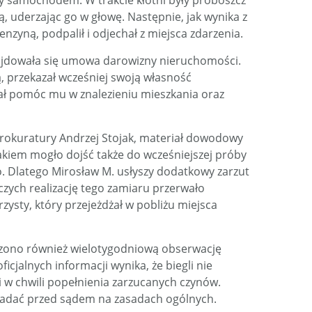
y samochodem. W trakcie kłótni były proboszcz
, uderzając go w głowę. Następnie, jak wynika z
zyną, podpalił i odjechał z miejsca zdarzenia.
i znajdowała się umowa darowizny nieruchomości.
 przekazał wcześniej swoją własność
ł pomóc mu w znalezieniu mieszkania oraz
 prokuratury Andrzej Stojak, materiał dowodowy
akiem mogło dojść także do wcześniejszej próby
. Dlatego Mirosław M. usłyszy dodatkowy zarzut
czych realizację tego zamiaru przerwało
zysty, który przejeżdżał w pobliżu miejsca
ono również wielotygodniową obserwację
icjalnych informacji wynika, że biegli nie
ci w chwili popełnienia zarzucanych czynów.
iadać przed sądem na zasadach ogólnych.