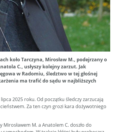
kach koło Tarczyna, Mirosław M., podejrzany o
atola C., usłyszy kolejny zarzut. Jak
gowa w Radomiu, śledztwo w tej głośnej
arżenia ma trafić do sądu w najbliższych
ipca 2025 roku. Od początku śledczy zarzucają
cieństwem. Za ten czyn grozi kara dożywotniego
y Mirosławem M. a Anatolem C. doszło do