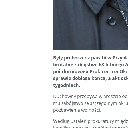
Były proboszcz z parafii w Przyp
brutalne zabójstwo 68-letniego An
poinformowała Prokuratura Okrę
sprawie dobiega końca, a akt osk
tygodniach.
Duchowny przebywa w areszcie od l
mu zabójstwo ze szczególnym okru
pozbawienia wolności.
Według ustaleń prokuratury międz