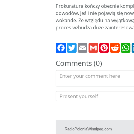
Prokuratura kończy obecnie kompl
dowodów. Jeśli nie pojawią się nowe
wokandę. Ze względu na wyjątkową
proces wzbudza duże zainteresowan
Twitter
Email
Gmail
Pinterest
Reddit
W
Comments (0)
RadioPoloniaWinnipeg.com