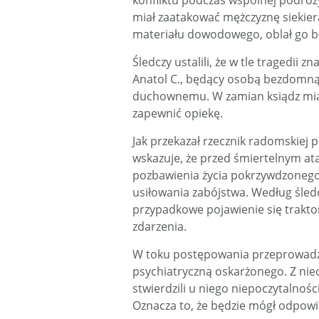
konfliktu podczas wspólnej podróż
miał zaatakować mężczyznę siekierą
materiału dowodowego, oblał go ben
Śledczy ustalili, że w tle tragedi
Anatol C., będący osobą bezdomną,
duchownemu. W zamian ksiądz mia
zapewnić opiekę.
Jak przekazał rzecznik radomskiej
wskazuje, że przed śmiertelnym at
pozbawienia życia pokrzywdzonego
usiłowania zabójstwa. Według śled
przypadkowe pojawienie się traktor
zdarzenia.
W toku postępowania przeprowadz
psychiatryczną oskarżonego. Z nieof
stwierdzili u niego niepoczytalnoś
Oznacza to, że będzie mógł odpow