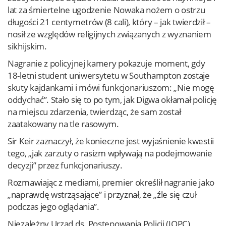
lat za śmiertelne ugodzenie Nowaka nożem o ostrzu
długości 21 centymetrów (8 cali), który – jak twierdził –
nosił ze względów religijnych związanych z wyznaniem
sikhijskim.
Nagranie z policyjnej kamery pokazuje moment, gdy
18-letni student uniwersytetu w Southampton zostaje
skuty kajdankami i mówi funkcjonariuszom: „Nie mogę
oddychać”. Stało się to po tym, jak Digwa okłamał policję
na miejscu zdarzenia, twierdząc, że sam został
zaatakowany na tle rasowym.
Sir Keir zaznaczył, że konieczne jest wyjaśnienie kwestii
tego, „jak zarzuty o rasizm wpływają na podejmowanie
decyzji” przez funkcjonariuszy.
Rozmawiając z mediami, premier określił nagranie jako
„naprawdę wstrząsające” i przyznał, że „źle się czuł
podczas jego oglądania”.
Niezależny Urząd ds. Postępowania Policji (IOPC)