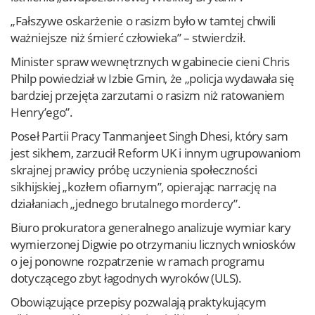
„Fałszywe oskarżenie o rasizm było w tamtej chwili
ważniejsze niż śmierć człowieka” – stwierdził.
Minister spraw wewnętrznych w gabinecie cieni Chris
Philp powiedział w Izbie Gmin, że „policja wydawała się
bardziej przejęta zarzutami o rasizm niż ratowaniem
Henry’ego”.
Poseł Partii Pracy Tanmanjeet Singh Dhesi, który sam
jest sikhem, zarzucił Reform UK i innym ugrupowaniom
skrajnej prawicy próbę uczynienia społeczności
sikhijskiej „kozłem ofiarnym”, opierając narrację na
działaniach „jednego brutalnego mordercy”.
Biuro prokuratora generalnego analizuje wymiar kary
wymierzonej Digwie po otrzymaniu licznych wniosków
o jej ponowne rozpatrzenie w ramach programu
dotyczącego zbyt łagodnych wyroków (ULS).
Obowiązujące przepisy pozwalają praktykującym