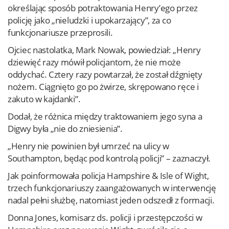
określając sposób potraktowania Henry’ego przez
policję jako „nieludzki i upokarzający”, za co
funkcjonariusze przeprosili.
Ojciec nastolatka, Mark Nowak, powiedział: „Henry
dziewięć razy mówił policjantom, że nie może
oddychać. Cztery razy powtarzał, że został dźgnięty
nożem. Ciągnięto go po żwirze, skrępowano ręce i
zakuto w kajdanki”.
Dodał, że różnica między traktowaniem jego syna a
Digwy była „nie do zniesienia”.
„Henry nie powinien był umrzeć na ulicy w
Southampton, będąc pod kontrolą policji” – zaznaczył.
Jak poinformowała policja Hampshire & Isle of Wight,
trzech funkcjonariuszy zaangażowanych w interwencję
nadal pełni służbę, natomiast jeden odszedł z formacji.
Donna Jones, komisarz ds. policji i przestępczości w