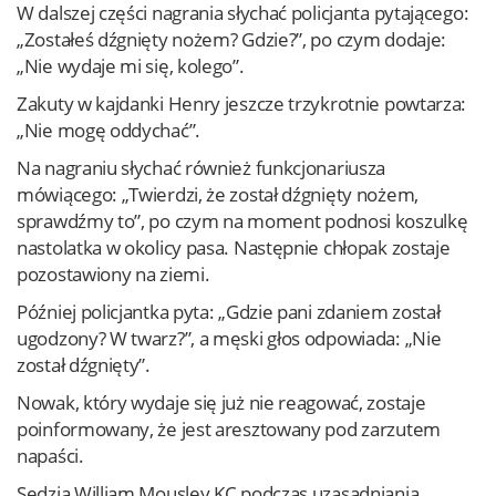
W dalszej części nagrania słychać policjanta pytającego:
„Zostałeś dźgnięty nożem? Gdzie?”, po czym dodaje:
„Nie wydaje mi się, kolego”.
Zakuty w kajdanki Henry jeszcze trzykrotnie powtarza:
„Nie mogę oddychać”.
Na nagraniu słychać również funkcjonariusza
mówiącego: „Twierdzi, że został dźgnięty nożem,
sprawdźmy to”, po czym na moment podnosi koszulkę
nastolatka w okolicy pasa. Następnie chłopak zostaje
pozostawiony na ziemi.
Później policjantka pyta: „Gdzie pani zdaniem został
ugodzony? W twarz?”, a męski głos odpowiada: „Nie
został dźgnięty”.
Nowak, który wydaje się już nie reagować, zostaje
poinformowany, że jest aresztowany pod zarzutem
napaści.
Sędzia William Mousley KC podczas uzasadniania