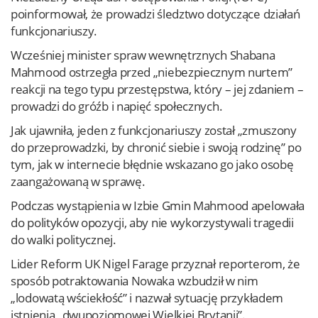
poinformował, że prowadzi śledztwo dotyczące działań
funkcjonariuszy.
Wcześniej minister spraw wewnętrznych Shabana
Mahmood ostrzegła przed „niebezpiecznym nurtem”
reakcji na tego typu przestępstwa, który – jej zdaniem –
prowadzi do gróźb i napięć społecznych.
Jak ujawniła, jeden z funkcjonariuszy został „zmuszony
do przeprowadzki, by chronić siebie i swoją rodzinę” po
tym, jak w internecie błędnie wskazano go jako osobę
zaangażowaną w sprawę.
Podczas wystąpienia w Izbie Gmin Mahmood apelowała
do polityków opozycji, aby nie wykorzystywali tragedii
do walki politycznej.
Lider Reform UK Nigel Farage przyznał reporterom, że
sposób potraktowania Nowaka wzbudził w nim
„lodowatą wściekłość” i nazwał sytuację przykładem
istnienia „dwupoziomowej Wielkiej Brytanii”.