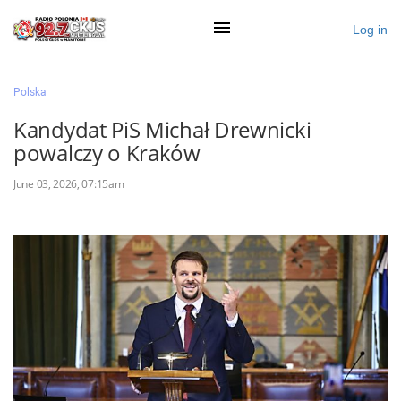
Log in
×
Polska
Kandydat PiS Michał Drewnicki
powalczy o Kraków
Ogłoś się
June 03, 2026, 07:15am
Działy
Zaloguj przez Clascal
×