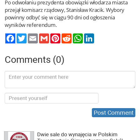
Po odwołaniu prezydenta obowiązki włodarza miasta
przejął komisarz rządowy, Stanisław Kracik. Wybory
powinny odbyć się w ciągu 90 dni od ogłoszenia
wyników referendum.
Twitter
Email
Gmail
Pinterest
Reddit
WhatsApp
LinkedIn
Comments (0)
Dwie sale do wynajęcia w Polskim