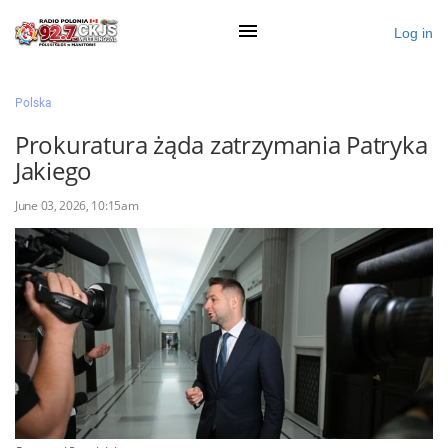
Log in
×
Polska
Prokuratura żąda zatrzymania Patryka
Jakiego
Ogłoś się
June 03, 2026, 10:15am
Działy
Zaloguj przez Clascal
×