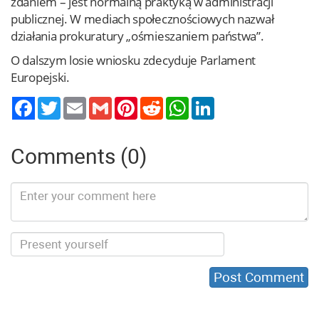
zdaniem – jest normalną praktyką w administracji
publicznej. W mediach społecznościowych nazwał
działania prokuratury „ośmieszaniem państwa”.
O dalszym losie wniosku zdecyduje Parlament
Europejski.
Twitter
Email
Gmail
Pinterest
Reddit
WhatsApp
LinkedIn
Comments (0)