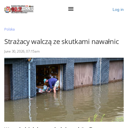
Log in
×
Polska
Strażacy walczą ze skutkami nawałnic
Ogłoś się
June 30, 2026, 07:15am
Działy
Zaloguj przez Clascal
×