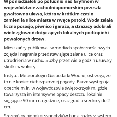
W poniedziałek po południu nad Gryfinem w
województwie zachodniopomorskim przeszła
gwałtowna ulewa, która w krótkim czasie
zamieniła ulice miasta w rwące potoki. Woda zalała
liczne posesje, piwnice i garaże, a strażacy odebrali
wiele zgłoszeń dotyczących lokalnych podtopień i
powalonych drzew.
Mieszkańcy publikowali w mediach społecznościowych
zdjęcia i nagrania przedstawiające zalane ulice oraz
utrudnienia w ruchu. Służby przez wiele godzin usuwały
skutki nawałnicy.
Instytut Meteorologii i Gospodarki Wodnej ostrzega, że
to nie koniec niebezpiecznej pogody. Burze występują
obecnie m.in. w województwie świętokrzyskim, gdzie
towarzyszą im intensywne opady deszczu, lokalnie
sięgające 50 mm na godzinę, oraz grad o średnicy do 2
cm.
Szczególny niepokój synoptyków budzi rozległy system