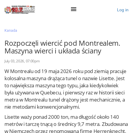
Log in
×
Kanada
Rozpoczęli wiercić pod Montrealem.
Maszyna wierci i układa ściany
Ogłoś się
July 03, 2026, 07:00pm
Działy
W Montrealu od 19 maja 2026 roku pod ziemią pracuje
Zaloguj przez Clascal
kolosalna maszyna drążąca tunel o nazwie Lisette. Jest
to największa maszyna tego typu, jaka kiedykolwiek
była używana w Quebecu, i pierwszy raz w historii sieci
×
metra w Montrealu tunel drążony jest mechanicznie, a
nie metodami konwencjonalnymi.
Lisette waży ponad 2000 ton, ma długość około 140
metrów i tarczę tnącą o średnicy 9,7 metra. Zbudowana
w Niemczech przez renomowaną firmę Herrenknecht,