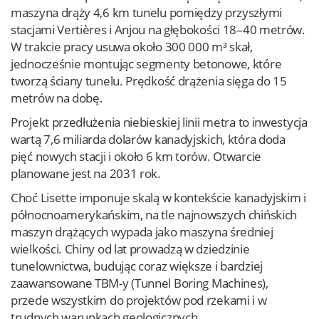
maszyna drąży 4,6 km tunelu pomiędzy przyszłymi
stacjami Vertières i Anjou na głębokości 18–40 metrów.
W trakcie pracy usuwa około 300 000 m³ skał,
jednocześnie montując segmenty betonowe, które
tworzą ściany tunelu. Prędkość drążenia sięga do 15
metrów na dobę.
Projekt przedłużenia niebieskiej linii metra to inwestycja
wartą 7,6 miliarda dolarów kanadyjskich, która doda
pięć nowych stacji i około 6 km torów. Otwarcie
planowane jest na 2031 rok.
Choć Lisette imponuje skalą w kontekście kanadyjskim i
północnoamerykańskim, na tle najnowszych chińskich
maszyn drążących wypada jako maszyna średniej
wielkości. Chiny od lat prowadzą w dziedzinie
tunelownictwa, budując coraz większe i bardziej
zaawansowane TBM-y (Tunnel Boring Machines),
przede wszystkim do projektów pod rzekami i w
trudnych warunkach geologicznych.