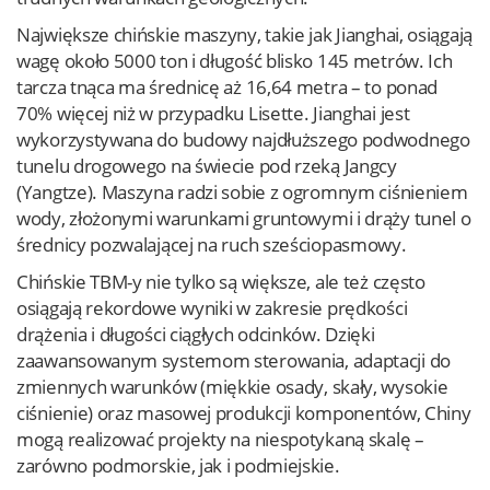
Największe chińskie maszyny, takie jak Jianghai, osiągają
wagę około 5000 ton i długość blisko 145 metrów. Ich
tarcza tnąca ma średnicę aż 16,64 metra – to ponad
70% więcej niż w przypadku Lisette. Jianghai jest
wykorzystywana do budowy najdłuższego podwodnego
tunelu drogowego na świecie pod rzeką Jangcy
(Yangtze). Maszyna radzi sobie z ogromnym ciśnieniem
wody, złożonymi warunkami gruntowymi i drąży tunel o
średnicy pozwalającej na ruch sześciopasmowy.
Chińskie TBM-y nie tylko są większe, ale też często
osiągają rekordowe wyniki w zakresie prędkości
drążenia i długości ciągłych odcinków. Dzięki
zaawansowanym systemom sterowania, adaptacji do
zmiennych warunków (miękkie osady, skały, wysokie
ciśnienie) oraz masowej produkcji komponentów, Chiny
mogą realizować projekty na niespotykaną skalę –
zarówno podmorskie, jak i podmiejskie.