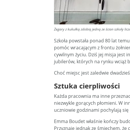
Zegary z kukułką zdobią jedną ze ścian szkoły liczą
Szkoła powstała ponad 80 lat temu,
pomóc wracającym z frontu żołnie
cywilnym życiu. Dziś jej misja jest 
jubilerów, których na rynku wciąż 
Choć miejsc jest zaledwie dwadzieśc
Sztuka cierpliwości
Każda pracownia ma inne przeznacze
niezwykle gorących płomieni. W inne
uczniowie godzinami pochylają si
Emma Boudet właśnie kończy budo
Przyznaje jednak ze śmiechem, że c