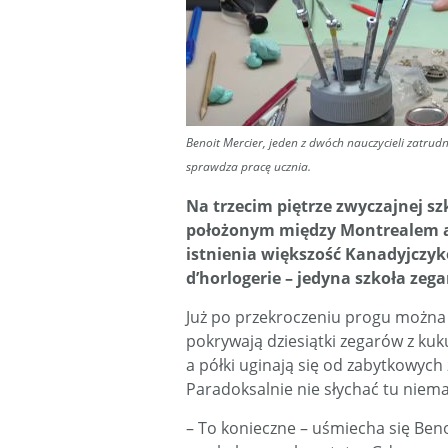
Benoit Mercier, jeden z dwóch nauczycieli zatrudn
sprawdza pracę ucznia.
Na trzecim piętrze zwyczajnej sz
położonym między Montrealem a Q
istnienia większość Kanadyjczyk
d’horlogerie – jedyna szkoła ze
Już po przekroczeniu progu można o
pokrywają dziesiątki zegarów z kuk
a półki uginają się od zabytkowyc
Paradoksalnie nie słychać tu niema
– To konieczne – uśmiecha się Beno