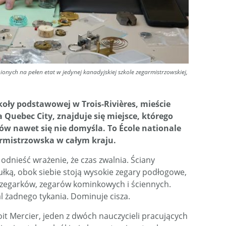
ionych na pełen etat w jedynej kanadyjskiej szkole zegarmistrzowskiej,
koły podstawowej w Trois-Rivières, mieście
uebec City, znajduje się miejsce, którego
ów nawet się nie domyśla. To École nationale
garmistrzowska w całym kraju.
dnieść wrażenie, że czas zwalnia. Ściany
ułką, obok siebie stoją wysokie zegary podłogowe,
h zegarków, zegarów kominkowych i ściennych.
l żadnego tykania. Dominuje cisza.
it Mercier, jeden z dwóch nauczycieli pracujących