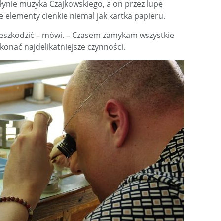
łynie muzyka Czajkowskiego, a on przez lupę
elementy cienkie niemal jak kartka papieru.
zeszkodzić – mówi. – Czasem zamykam wszystkie
onać najdelikatniejsze czynności.