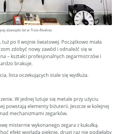
cej dziesiątki lat w Trois-Rivières
 tuż po II wojnie światowej. Początkowo miała
rzom zdobyć nowy zawód i odnaleźć się w
inna – kształci profesjonalnych zegarmistrzów i
bardzo brakuje.
ia, lista oczekujących stale się wydłuża.
nie. W jednej lutuje się metale przy użyciu
j powstają elementy biżuterii. Jeszcze w kolejnej
ę nad mechanizmami zegarków.
wę misternie wykonanego zegara z kukułką.
hoć efekt wygląda pięknie, drugi raz nie podjęłaby