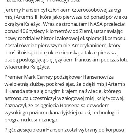
Jeremy Hansen był członkiem czteroosobowej załogi
misji Artemis II, która jako pierwsza od ponad pół wieku
okrążyła Księżyc. Wraz z astronautami NASA przeleciał
ponad 406 tysięcy kilometrów od Ziemi, ustanawiając
nowy rozdział w historii załogowej eksploracji kosmosu.
Został również pierwszym nie-Amerykaninem, który
opuścił niską orbitę okołoziemską, a także pierwszą
osobą posługującą się językiem francuskim podczas lotu
w kierunku Księżyca.
Premier Mark Carney podziękował Hansenowi za
wieloletnią służbę, podkreślając, że dzięki misji Artemis
II Kanada stała się drugim krajem na świecie, którego
astronauta uczestniczył w załogowej misji księżycowej.
Zaznaczył, że osiągnięcia Hansena są dowodem
wysokiego poziomu kanadyjskiej nauki, technologii i
programu kosmicznego.
Pięćdziesięcioletni Hansen został wybrany do korpusu