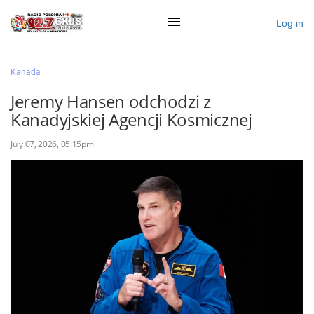
Log in
×
Kanada
Jeremy Hansen odchodzi z
Kanadyjskiej Agencji Kosmicznej
Ogłoś się
July 07, 2026, 05:15pm
Działy
Zaloguj przez Clascal
×