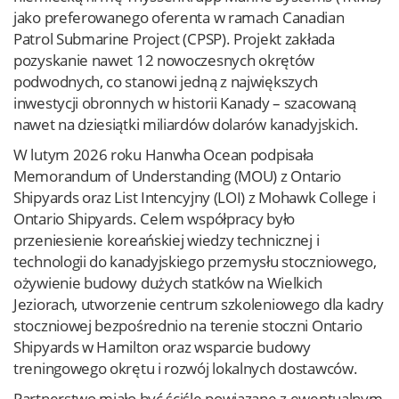
jako preferowanego oferenta w ramach Canadian
Patrol Submarine Project (CPSP). Projekt zakłada
pozyskanie nawet 12 nowoczesnych okrętów
podwodnych, co stanowi jedną z największych
inwestycji obronnych w historii Kanady – szacowaną
nawet na dziesiątki miliardów dolarów kanadyjskich.
W lutym 2026 roku Hanwha Ocean podpisała
Memorandum of Understanding (MOU) z Ontario
Shipyards oraz List Intencyjny (LOI) z Mohawk College i
Ontario Shipyards. Celem współpracy było
przeniesienie koreańskiej wiedzy technicznej i
technologii do kanadyjskiego przemysłu stoczniowego,
ożywienie budowy dużych statków na Wielkich
Jeziorach, utworzenie centrum szkoleniowego dla kadry
stoczniowej bezpośrednio na terenie stoczni Ontario
Shipyards w Hamilton oraz wsparcie budowy
treningowego okrętu i rozwój lokalnych dostawców.
Partnerstwo miało być ściśle powiązane z ewentualnym