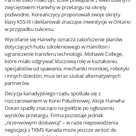
zwycięstwem Hanwhy w przetargu na okręty
podwodne. Koreańczycy proponowali swoje okręty
klasy KSS-III i deklarowali znaczące inwestycje w Ontario
w przypadku sukcesu.
Wycofanie się Hanwhy oznacza zakończenie planów
dotyczących hubu szkoleniowego w Hamilton i
ograniczenie transferu technologii. Mohawk College,
które miało odgrywać kluczową rolę w kształceniu
specjalistów od spawania, mechaniki morskiej, robotyki
i innych dziedzin, musi teraz szukać alternatywnych
partnerów.
Decyzja kanadyjskiego rządu spotkała się z
rozczarowaniem w Korei Południowej. Akcje Hanwha
Ocean spadły znacząco na giełdzie po ogłoszeniu
wyników przetargu. Firma pozostaje jednak
„rezerwowym dostawcą” – w razie niepowodzenia
negocjacji z TKMS Kanada może jeszcze wrócić do