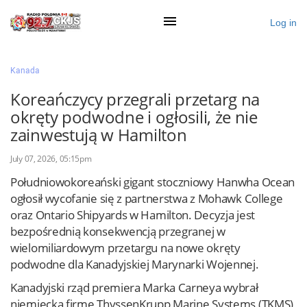
Log in
×
Kanada
Koreańczycy przegrali przetarg na
okręty podwodne i ogłosili, że nie
Ogłoś się
zainwestują w Hamilton
Działy
July 07, 2026, 05:15pm
Zaloguj przez Clascal
Południowokoreański gigant stoczniowy Hanwha Ocean
ogłosił wycofanie się z partnerstwa z Mohawk College
oraz Ontario Shipyards w Hamilton. Decyzja jest
×
bezpośrednią konsekwencją przegranej w
wielomiliardowym przetargu na nowe okręty
podwodne dla Kanadyjskiej Marynarki Wojennej.
Kanadyjski rząd premiera Marka Carneya wybrał
niemiecką firmę ThyssenKrupp Marine Systems (TKMS)