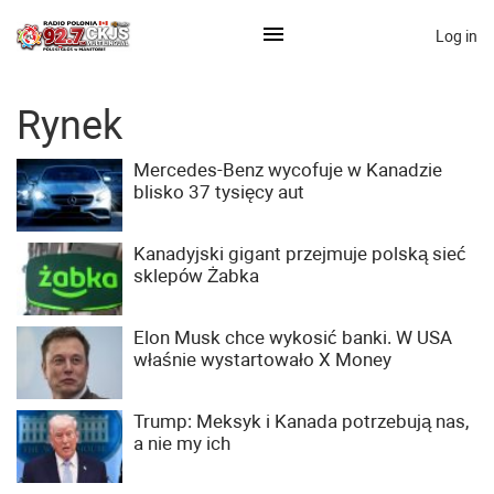
Log in
×
Rynek
Mercedes-Benz wycofuje w Kanadzie
Ogłoś się
blisko 37 tysięcy aut
Działy
Kanadyjski gigant przejmuje polską sieć
sklepów Żabka
Zaloguj przez Clascal
Elon Musk chce wykosić banki. W USA
×
właśnie wystartowało X Money
Trump: Meksyk i Kanada potrzebują nas,
a nie my ich