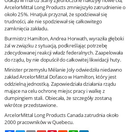
Odkąd w marcu Stany Zjednoczone nałożyły nowe cła,
ArcelorMittal Long Products zmniejszyło zatrudnienie o
około 25%. Hnatjuk przyznał, że spodziewał się
trudności, ale nie spodziewał się całkowitego
zamknięcia zakładu.
Burmistrz Hamilton, Andrea Horwath, wyraziła głęboki
żal w związku z sytuacją, podkreślając potrzebę
zdecydowanej reakcji władz federalnych. Zaapelowała
do rządu, by nie dopuścił do całkowitej likwidacji huty.
Minister przemysłu Mélanie Joly odwiedziła niedawno
zakład ArcelorMittal Dofasco w Hamilton, który jest
oddzielną jednostką. Zapowiedziała działania rządu
mające na celu ochronę miejsc pracy i walkę z
dumpingiem stali. Obiecała, że szczegóły zostaną
wkrótce przedstawione.
ArcelorMittal Long Products Canada zatrudnia około
2000 pracowników w Quebecu.