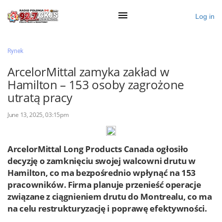
Log in
×
Rynek
ArcelorMittal zamyka zakład w
Hamilton – 153 osoby zagrożone
Ogłoś się
utratą pracy
Działy
June 13, 2025, 03:15pm
Zaloguj przez Clascal
ArcelorMittal Long Products Canada ogłosiło
decyzję o zamknięciu swojej walcowni drutu w
×
Hamilton, co ma bezpośrednio wpłynąć na 153
pracowników. Firma planuje przenieść operacje
związane z ciągnieniem drutu do Montrealu, co ma
na celu restrukturyzację i poprawę efektywności.