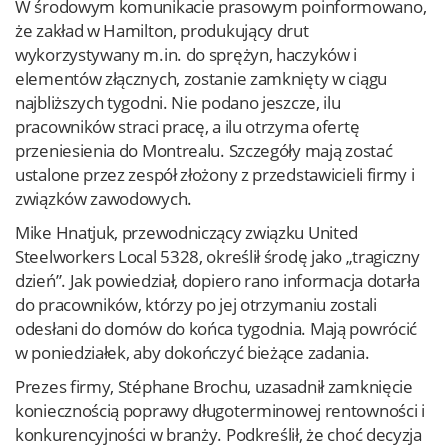
W środowym komunikacie prasowym poinformowano,
że zakład w Hamilton, produkujący drut
wykorzystywany m.in. do sprężyn, haczyków i
elementów złącznych, zostanie zamknięty w ciągu
najbliższych tygodni. Nie podano jeszcze, ilu
pracowników straci pracę, a ilu otrzyma ofertę
przeniesienia do Montrealu. Szczegóły mają zostać
ustalone przez zespół złożony z przedstawicieli firmy i
związków zawodowych.
Mike Hnatjuk, przewodniczący związku United
Steelworkers Local 5328, określił środę jako „tragiczny
dzień”. Jak powiedział, dopiero rano informacja dotarła
do pracowników, którzy po jej otrzymaniu zostali
odesłani do domów do końca tygodnia. Mają powrócić
w poniedziałek, aby dokończyć bieżące zadania.
Prezes firmy, Stéphane Brochu, uzasadnił zamknięcie
koniecznością poprawy długoterminowej rentowności i
konkurencyjności w branży. Podkreślił, że choć decyzja