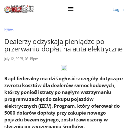
Log in
×
Rynek
Dealerzy odzyskają pieniądze po
przerwaniu dopłat na auta elektryczne
Ogłoś się
July 12, 2025, 03:15pm
Działy
Zaloguj przez Clascal
Rząd federalny ma dziś ogłosić szczegóły dotyczące
zwrotu kosztów dla dealerów samochodowych,
którzy ponieśli straty po nagłym wstrzymaniu
×
programu zachęt do zakupu pojazdów
elektrycznych (iZEV). Program, który oferował do
5000 dolarów dopłaty przy zakupie nowego
pojazdu bezemisyjnego, został zawieszony w
styczniu po wyczerpaniu środków.