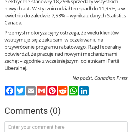
elektryczne stanowiły 18,29% sprzedaży wszystkich
nowych aut. W styczniu udział ten spadł do 11,95%, a w
kwietniu do zaledwie 7,53% – wynika z danych Statistics
Canada.
Przemysł motoryzacyjny ostrzega, że wielu klientów
wstrzymuje się z zakupami w oczekiwaniu na
przywrócenie programu rabatowego. Rząd federalny
potwierdził, że pracuje nad nowymi mechanizmami
zachęt – zgodnie z wcześniejszymi obietnicami Partii
Liberalnej.
Na podst. Canadian Press
Twitter
Email
Gmail
Pinterest
Reddit
WhatsApp
LinkedIn
Comments (0)