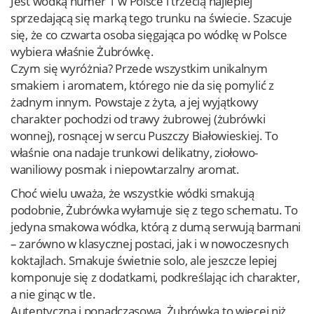
Jest wódką numer 1 w Polsce i trzecią najlepiej
sprzedającą się marką tego trunku na świecie. Szacuje
się, że co czwarta osoba sięgająca po wódkę w Polsce
wybiera właśnie Żubrówkę.
Czym się wyróżnia? Przede wszystkim unikalnym
smakiem i aromatem, którego nie da się pomylić z
żadnym innym. Powstaje z żyta, a jej wyjątkowy
charakter pochodzi od trawy żubrowej (żubrówki
wonnej), rosnącej w sercu Puszczy Białowieskiej. To
właśnie ona nadaje trunkowi delikatny, ziołowo-
waniliowy posmak i niepowtarzalny aromat.
Choć wielu uważa, że wszystkie wódki smakują
podobnie, Żubrówka wyłamuje się z tego schematu. To
jedyna smakowa wódka, którą z dumą serwują barmani
– zarówno w klasycznej postaci, jak i w nowoczesnych
koktajlach. Smakuje świetnie solo, ale jeszcze lepiej
komponuje się z dodatkami, podkreślając ich charakter,
a nie ginąc w tle.
Autentyczna i ponadczasowa, Żubrówka to więcej niż