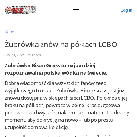
Log in
×
Rynek
Żubrówka znów na półkach LCBO
Ogłoś się
July 29, 2025, 06:15pm
Żubrówka Bison Grass to najbardziej
Działy
rozpoznawalna polska wódka na świecie.
Zaloguj przez Clascal
Dobra wiadomość dla wszystkich fanów tego
wyjątkowego trunku – Żubrówka Bison Grass jest już
znowu dostępna w sklepach sieci LCBO. Po okresie jej
×
braku na półkach, powraca w pełnej krasie, gotowa
ponownie zachwycać smakiem i aromatem. To idealny
moment, aby odkryć ją na nowo – lub po prostu
uzupełnić domową kolekcję.