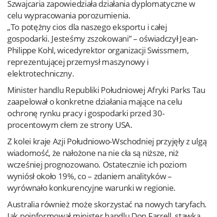
Szwajcaria zapowiedziała działania dyplomatyczne w
celu wypracowania porozumienia.
„To potężny cios dla naszego eksportu i całej
gospodarki. Jesteśmy zszokowani” – oświadczył Jean-
Philippe Kohl, wicedyrektor organizacji Swissmem,
reprezentującej przemysł maszynowy i
elektrotechniczny.
Minister handlu Republiki Południowej Afryki Parks Tau
zaapelował o konkretne działania mające na celu
ochronę rynku pracy i gospodarki przed 30-
procentowym cłem ze strony USA.
Z kolei kraje Azji Południowo-Wschodniej przyjęły z ulgą
wiadomość, że nałożone na nie cła są niższe, niż
wcześniej prognozowano. Ostatecznie ich poziom
wyniósł około 19%, co – zdaniem analityków –
wyrównało konkurencyjne warunki w regionie.
Australia również może skorzystać na nowych taryfach.
Jak poinformował minister handlu Don Farrell, stawka