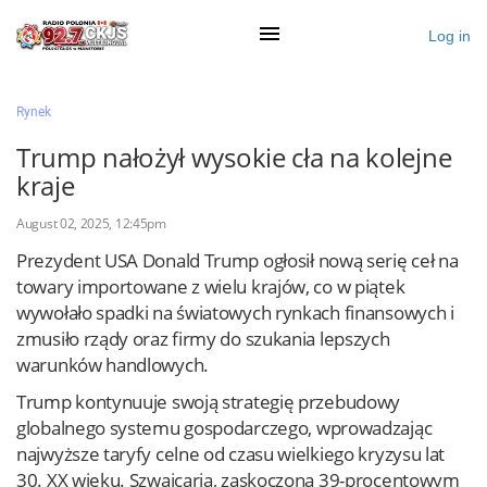
Log in
×
Rynek
Trump nałożył wysokie cła na kolejne
kraje
Ogłoś się
August 02, 2025, 12:45pm
Działy
Prezydent USA Donald Trump ogłosił nową serię ceł na
Zaloguj przez Clascal
towary importowane z wielu krajów, co w piątek
wywołało spadki na światowych rynkach finansowych i
zmusiło rządy oraz firmy do szukania lepszych
×
warunków handlowych.
Trump kontynuuje swoją strategię przebudowy
globalnego systemu gospodarczego, wprowadzając
najwyższe taryfy celne od czasu wielkiego kryzysu lat
30. XX wieku. Szwajcaria, zaskoczona 39-procentowym