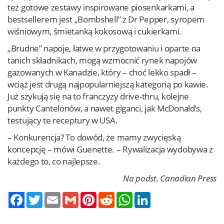
też gotowe zestawy inspirowane piosenkarkami, a
bestsellerem jest „Bombshell” z Dr Pepper, syropem
wiśniowym, śmietanką kokosową i cukierkami.
„Brudne” napoje, łatwe w przygotowaniu i oparte na
tanich składnikach, mogą wzmocnić rynek napojów
gazowanych w Kanadzie, który – choć lekko spadł –
wciąż jest drugą najpopularniejszą kategorią po kawie.
Już szykują się na to franczyzy drive-thru, kolejne
punkty Cantelonów, a nawet giganci, jak McDonald’s,
testujący te receptury w USA.
– Konkurencja? To dowód, że mamy zwycięską
koncepcję – mówi Guenette. – Rywalizacja wydobywa z
każdego to, co najlepsze.
Na podst. Canadian Press
Twitter
Email
Gmail
Pinterest
Reddit
WhatsApp
LinkedIn