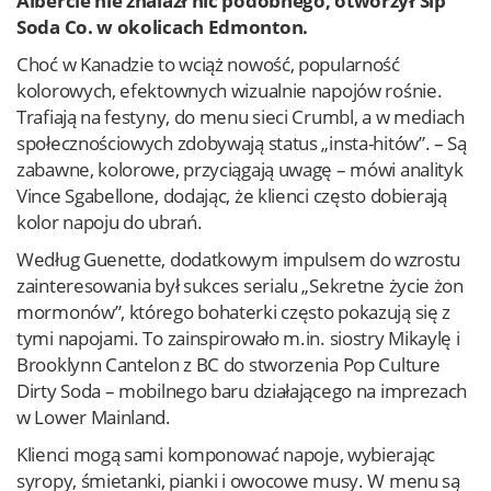
Albercie nie znalazł nic podobnego, otworzył Sip
Soda Co. w okolicach Edmonton.
Choć w Kanadzie to wciąż nowość, popularność
kolorowych, efektownych wizualnie napojów rośnie.
Trafiają na festyny, do menu sieci Crumbl, a w mediach
społecznościowych zdobywają status „insta-hitów”. – Są
zabawne, kolorowe, przyciągają uwagę – mówi analityk
Vince Sgabellone, dodając, że klienci często dobierają
kolor napoju do ubrań.
Według Guenette, dodatkowym impulsem do wzrostu
zainteresowania był sukces serialu „Sekretne życie żon
mormonów”, którego bohaterki często pokazują się z
tymi napojami. To zainspirowało m.in. siostry Mikaylę i
Brooklynn Cantelon z BC do stworzenia Pop Culture
Dirty Soda – mobilnego baru działającego na imprezach
w Lower Mainland.
Klienci mogą sami komponować napoje, wybierając
syropy, śmietanki, pianki i owocowe musy. W menu są