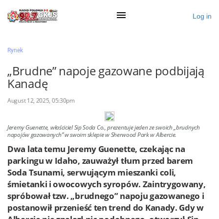
Log in
×
Rynek
„Brudne” napoje gazowane podbijają
Kanadę
Ogłoś się
August 12, 2025, 05:30pm
Działy
Zaloguj przez Clascal
Jeremy Guenette, właściciel Sip Soda Co., prezentuje jeden ze swoich „brudnych
napojów gazowanych” w swoim sklepie w Sherwood Park w Albercie.
Dwa lata temu Jeremy Guenette, czekając na
×
parkingu w Idaho, zauważył tłum przed barem
Soda Tsunami, serwującym mieszanki coli,
śmietanki i owocowych syropów. Zaintrygowany,
spróbował tzw. „brudnego” napoju gazowanego i
postanowił przenieść ten trend do Kanady. Gdy w