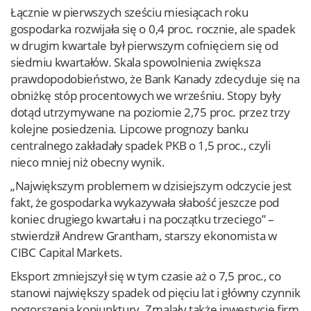
Łącznie w pierwszych sześciu miesiącach roku
gospodarka rozwijała się o 0,4 proc. rocznie, ale spadek
w drugim kwartale był pierwszym cofnięciem się od
siedmiu kwartałów. Skala spowolnienia zwiększa
prawdopodobieństwo, że Bank Kanady zdecyduje się na
obniżkę stóp procentowych we wrześniu. Stopy były
dotąd utrzymywane na poziomie 2,75 proc. przez trzy
kolejne posiedzenia. Lipcowe prognozy banku
centralnego zakładały spadek PKB o 1,5 proc., czyli
nieco mniej niż obecny wynik.
„Największym problemem w dzisiejszym odczycie jest
fakt, że gospodarka wykazywała słabość jeszcze pod
koniec drugiego kwartału i na początku trzeciego” –
stwierdził Andrew Grantham, starszy ekonomista w
CIBC Capital Markets.
Eksport zmniejszył się w tym czasie aż o 7,5 proc., co
stanowi największy spadek od pięciu lat i główny czynnik
pogorszenia koniunktury. Zmalały także inwestycje firm