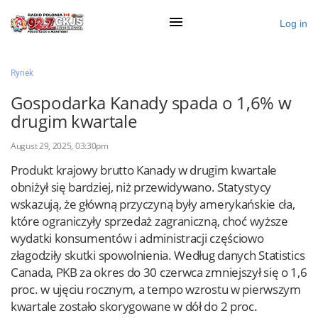
Log in
×
Rynek
Gospodarka Kanady spada o 1,6% w
drugim kwartale
Ogłoś się
August 29, 2025, 03:30pm
Działy
Produkt krajowy brutto Kanady w drugim kwartale
Zaloguj przez Clascal
obniżył się bardziej, niż przewidywano. Statystycy
wskazują, że główną przyczyną były amerykańskie cła,
które ograniczyły sprzedaż zagraniczną, choć wyższe
×
wydatki konsumentów i administracji częściowo
złagodziły skutki spowolnienia. Według danych Statistics
Canada, PKB za okres do 30 czerwca zmniejszył się o 1,6
proc. w ujęciu rocznym, a tempo wzrostu w pierwszym
kwartale zostało skorygowane w dół do 2 proc.