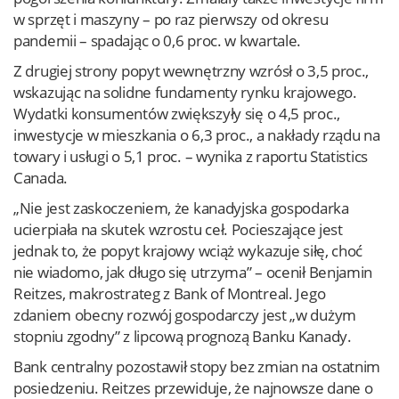
w sprzęt i maszyny – po raz pierwszy od okresu
pandemii – spadając o 0,6 proc. w kwartale.
Z drugiej strony popyt wewnętrzny wzrósł o 3,5 proc.,
wskazując na solidne fundamenty rynku krajowego.
Wydatki konsumentów zwiększyły się o 4,5 proc.,
inwestycje w mieszkania o 6,3 proc., a nakłady rządu na
towary i usługi o 5,1 proc. – wynika z raportu Statistics
Canada.
„Nie jest zaskoczeniem, że kanadyjska gospodarka
ucierpiała na skutek wzrostu ceł. Pocieszające jest
jednak to, że popyt krajowy wciąż wykazuje siłę, choć
nie wiadomo, jak długo się utrzyma” – ocenił Benjamin
Reitzes, makrostrateg z Bank of Montreal. Jego
zdaniem obecny rozwój gospodarczy jest „w dużym
stopniu zgodny” z lipcową prognozą Banku Kanady.
Bank centralny pozostawił stopy bez zmian na ostatnim
posiedzeniu. Reitzes przewiduje, że najnowsze dane o