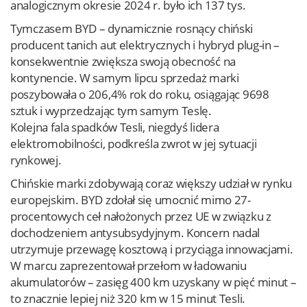
analogicznym okresie 2024 r. było ich 137 tys.
Tymczasem BYD – dynamicznie rosnący chiński
producent tanich aut elektrycznych i hybryd plug-in –
konsekwentnie zwiększa swoją obecność na
kontynencie. W samym lipcu sprzedaż marki
poszybowała o 206,4% rok do roku, osiągając 9698
sztuk i wyprzedzając tym samym Teslę.
Kolejna fala spadków Tesli, niegdyś lidera
elektromobilności, podkreśla zwrot w jej sytuacji
rynkowej.
Chińskie marki zdobywają coraz większy udział w rynku
europejskim. BYD zdołał się umocnić mimo 27-
procentowych ceł nałożonych przez UE w związku z
dochodzeniem antysubsydyjnym. Koncern nadal
utrzymuje przewagę kosztową i przyciąga innowacjami.
W marcu zaprezentował przełom w ładowaniu
akumulatorów – zasięg 400 km uzyskany w pięć minut –
to znacznie lepiej niż 320 km w 15 minut Tesli.