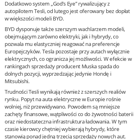
Dodatkowo system „God’s Eye” rywalizujący z
autopilotem Tesli, od lutego jest oferowany bez dopłat
w większości modeli BYD.
BYD dysponuje także szerszym wachlarzem modeli,
obejmującym zarówno elektryki, jak i hybrydy, co
pozwala mu elastyczniej reagować na preferencje
Europejczyków. Tesla pozostaje przy autach wyłącznie
elektrycznych, co ogranicza jej możliwości. W efekcie w
rankingach sprzedaży producent Muska spada do
dolnych pozycji, wyprzedzając jedynie Hondę i
Mitsubishi.
Trudności Tesli wynikają również z szerszych realiów
rynku. Popyt na auta elektryczne w Europie rośnie
wolniej, niż przewidywano. Powodem są mniejsze
zachęty finansowe, wątpliwości co do żywotności baterii
oraz niedostateczna infrastruktura ładowania. W tym
czasie kierowcy chętniej wybierają hybrydy, które
stanowią ponad jedną trzecią sprzedaży nowych aut.