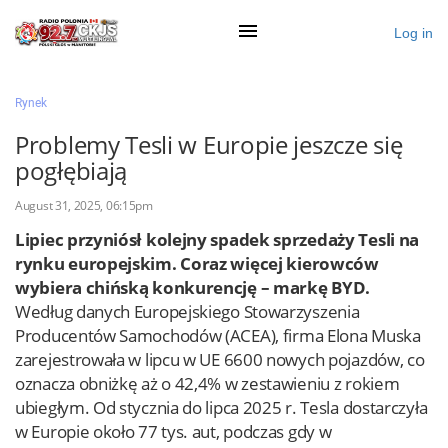
Log in
×
Rynek
Problemy Tesli w Europie jeszcze się
pogłębiają
Ogłoś się
August 31, 2025, 06:15pm
Działy
Lipiec przyniósł kolejny spadek sprzedaży Tesli na
Zaloguj przez Clascal
rynku europejskim. Coraz więcej kierowców
wybiera chińską konkurencję – markę BYD.
Według danych Europejskiego Stowarzyszenia
×
Producentów Samochodów (ACEA), firma Elona Muska
zarejestrowała w lipcu w UE 6600 nowych pojazdów, co
oznacza obniżkę aż o 42,4% w zestawieniu z rokiem
ubiegłym. Od stycznia do lipca 2025 r. Tesla dostarczyła
w Europie około 77 tys. aut, podczas gdy w