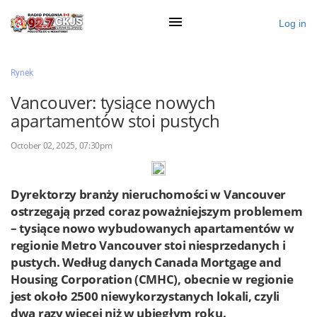
Log in
×
Rynek
Vancouver: tysiące nowych
apartamentów stoi pustych
Ogłoś się
October 02, 2025, 07:30pm
Działy
Zaloguj przez Clascal
Dyrektorzy branży nieruchomości w Vancouver
ostrzegają przed coraz poważniejszym problemem
– tysiące nowo wybudowanych apartamentów w
×
regionie Metro Vancouver stoi niesprzedanych i
pustych. Według danych Canada Mortgage and
Housing Corporation (CMHC), obecnie w regionie
jest około 2500 niewykorzystanych lokali, czyli
dwa razy więcej niż w ubiegłym roku.