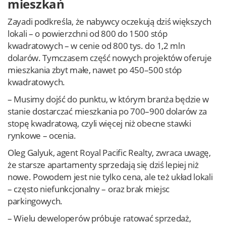
mieszkań
Zayadi podkreśla, że nabywcy oczekują dziś większych
lokali – o powierzchni od 800 do 1500 stóp
kwadratowych – w cenie od 800 tys. do 1,2 mln
dolarów. Tymczasem część nowych projektów oferuje
mieszkania zbyt małe, nawet po 450–500 stóp
kwadratowych.
– Musimy dojść do punktu, w którym branża będzie w
stanie dostarczać mieszkania po 700–900 dolarów za
stopę kwadratową, czyli więcej niż obecne stawki
rynkowe – ocenia.
Oleg Galyuk, agent Royal Pacific Realty, zwraca uwagę,
że starsze apartamenty sprzedają się dziś lepiej niż
nowe. Powodem jest nie tylko cena, ale też układ lokali
– często niefunkcjonalny – oraz brak miejsc
parkingowych.
– Wielu deweloperów próbuje ratować sprzedaż,