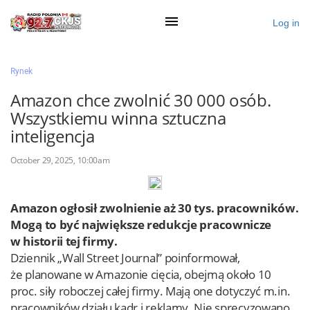
Log in
×
Rynek
Amazon chce zwolnić 30 000 osób.
Wszystkiemu winna sztuczna
Ogłoś się
inteligencja
Działy
October 29, 2025, 10:00am
Zaloguj przez Clascal
Amazon ogłosił zwolnienie aż 30 tys. pracowników.
Mogą to być największe redukcje pracownicze
×
w historii tej firmy.
Dziennik „Wall Street Journal” poinformował,
że planowane w Amazonie cięcia, obejmą około 10
proc. siły roboczej całej firmy. Mają one dotyczyć m.in.
pracowników działu kadr i reklamy. Nie sprecyzowano